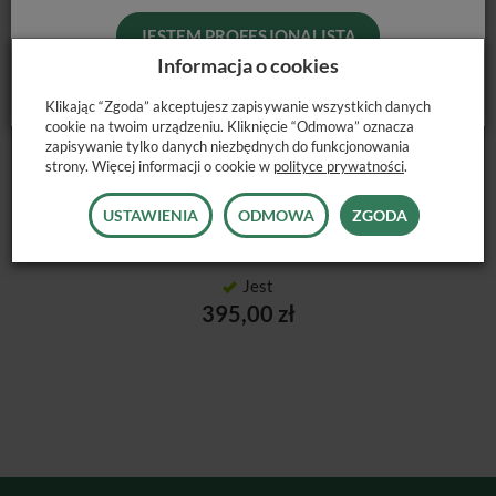
JESTEM PROFESJONALISTĄ
Informacja o cookies
Klikając “Zgoda” akceptujesz zapisywanie wszystkich danych
cookie na twoim urządzeniu. Kliknięcie “Odmowa” oznacza
zapisywanie tylko danych niezbędnych do funkcjonowania
strony. Więcej informacji o cookie w
polityce prywatności
.
USTAWIENIA
ODMOWA
ZGODA
LUXATEMP MAXPROTECT / 50ML
Jest
395,00 zł