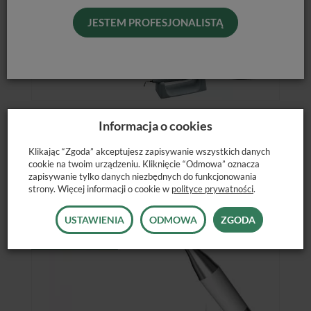
JESTEM PROFESJONALISTĄ
UNIT CHIRURGICZNY VARIOSURG 3
Informacja o cookies
Jest
Klikając “Zgoda” akceptujesz zapisywanie wszystkich danych
20 815,00 zł
cookie na twoim urządzeniu. Kliknięcie “Odmowa” oznacza
zapisywanie tylko danych niezbędnych do funkcjonowania
strony. Więcej informacji o cookie w
polityce prywatności
.
USTAWIENIA
ODMOWA
ZGODA