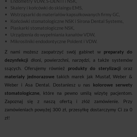
Endometry VDW, S-DENTI i NSK,
Skalery i końcówki do sklaingu EMS,
Wstrząsarki do materiałów kapsułkowanych firmy GC,
Końcówki stomatologiczne NSK i Sirona Dental Systems,
Piaskarki stomatologiczne NSK,
Urządzenia do wypełniania kanałów VDW,
Mikrosilniki endodontyczne Poldent i VDW.
Z nami możesz zaopatrzyć swój gabinet w
preparaty do
dezynfekcji
dłoni, powierzchni, narzędzi, a także systemów
ssących. Oferujemy również
produkty do sterylizacji
oraz
materiały jednorazowe
takich marek jak Mustaf, Weber &
Weber i Asa Dental. Dostaniesz u nas
kolorowe serwety
stomatologiczne
, które na pewno umilą wizytę pacjentom.
Zapoznaj się z naszą ofertą i złóż zamówienie. Przy
zamówieniach powyżej 300 zł, przesyłkę dostarczymy Ci za 0
zł!