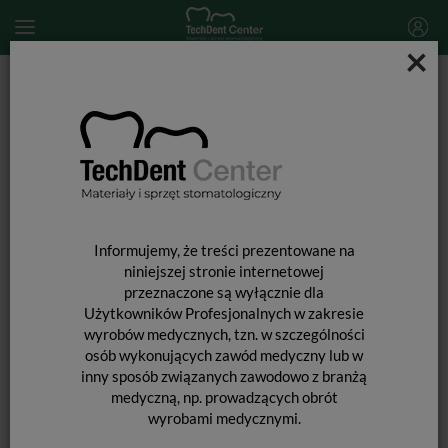
×
Start
MATERIAŁY STOMATOLOGICZNE
WYBIELANIE ZĘBÓW
Wybielanie nakładkowe
Whiteness Perfect 16% / 50 x strzykawka 3 g
Informujemy, że treści prezentowane na
niniejszej stronie internetowej
przeznaczone są wyłącznie dla
Użytkowników Profesjonalnych w zakresie
wyrobów medycznych, tzn. w szczególności
osób wykonujących zawód medyczny lub w
inny sposób związanych zawodowo z branżą
medyczną, np. prowadzących obrót
wyrobami medycznymi.