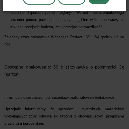
azotan potasu zawarty w preparacie, jest skutecznym środkiem w
leczeniu
hiperestetycznej zębiny. Wzrost pozakomórkowego
stężenia potasu powoduje
depolaryzację błon włókien nerwowych,
blokując przejście bodźca, zmniejszając
nadwrażliwość.
Zalecany czas stosowania Whiteness Perfect 16%:
3/4 godzin lub na
noc
Dostępne opakowanie:
50 x strzykawka o pojemności 3g
(karton)
Informacja o ograniczeniach sprzedaży materiałów wybielających
Uprzejmie informujemy, że sprzedaż i dystrybucja materiałów
wybielających zęby odbywa się zgodnie z obowiązującymi przepisami
prawa Unii Europejskiej.