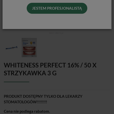
JESTEM PROFESJONALISTĄ
WHITENESS PERFECT 16% / 50 X
STRZYKAWKA 3 G
PRODUKT DOSTĘPNY TYLKO DLA LEKARZY
STOMATOLOGÓW!!!!!!!!
Cena nie podlega rabatom.