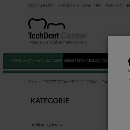
AKTUALNOŚCI
SZKOLENIA
O SKLEPIE
KONTAKT
N
MATERIAŁY STOMATOLOGICZNE
SPRZĘT STOMATOLOGICZNY
DEZYNFE
Start
SPRZĘT STOMATOLOGICZNY
Endometry
KATEGORIE
EN
Strona główna