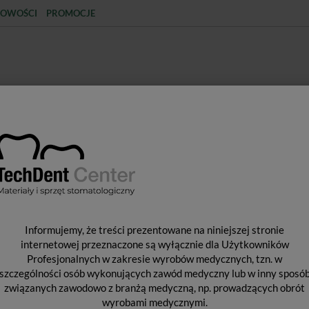
OWOŚCI
PROMOCJE
KCJA
STERYLIZACJA
MATERIAŁY JEDNORAZOWE
SPRZĘT PROTETYCZNY
ŚR
Informujemy, że treści prezentowane na niniejszej stronie
DOMETRY
internetowej przeznaczone są wyłącznie dla Użytkowników
Profesjonalnych w zakresie wyrobów medycznych, tzn. w
szczególności osób wykonujących zawód medyczny lub w inny sposó
związanych zawodowo z branżą medyczną, np. prowadzących obrót
wyrobami medycznymi.