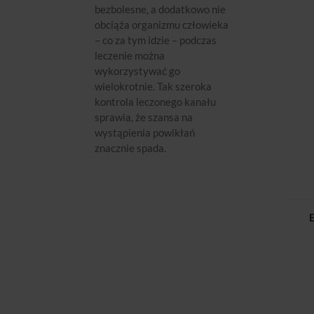
bezbolesne, a dodatkowo nie
obciąża organizmu człowieka
– co za tym idzie – podczas
leczenie można
wykorzystywać go
wielokrotnie. Tak szeroka
kontrola leczonego kanału
sprawia, że szansa na
wystąpienia powikłań
znacznie spada.