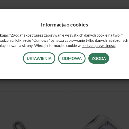
ENDOMETR LOCAPEX 6
ENDOMETR DENTAPORT 
Informacja o cookies
ZX
Jest
Jest
ikając “Zgoda” akceptujesz zapisywanie wszystkich danych cookie na twoim
1 590,00 zł
ządzeniu. Kliknięcie “Odmowa” oznacza zapisywanie tylko danych niezbędnych
3 520,00 zł
nkcjonowania strony. Więcej informacji o cookie w
polityce prywatności
.
USTAWIENIA
ODMOWA
ZGODA
DO KOSZYKA
DO KOSZYKA