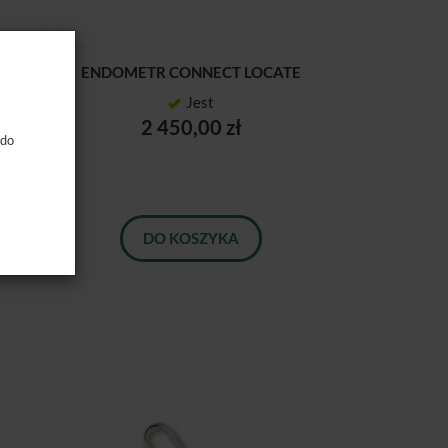
ROOT
ENDOMETR CONNECT LOCATE
Jest
2 450,00 zł
 do
DO KOSZYKA