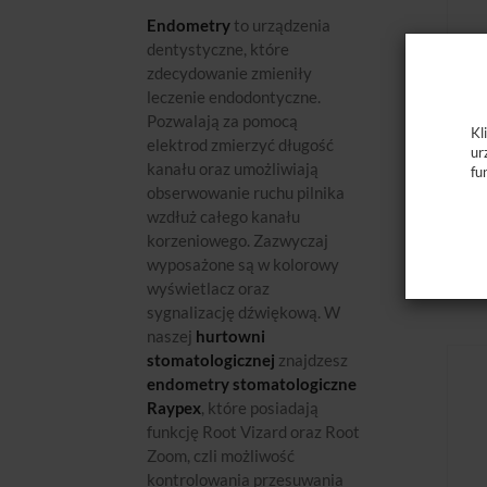
Endometry
to urządzenia
dentystyczne, które
zdecydowanie zmieniły
leczenie endodontyczne.
Pozwalają za pomocą
Kl
elektrod zmierzyć długość
ur
kanału oraz umożliwiają
fu
obserwowanie ruchu pilnika
wzdłuż całego kanału
korzeniowego. Zazwyczaj
wyposażone są w kolorowy
wyświetlacz oraz
sygnalizację dźwiękową. W
naszej
hurtowni
stomatologicznej
znajdzesz
endometry stomatologiczne
Raypex
, które posiadają
funkcję Root Vizard oraz Root
Zoom, czli możliwość
kontrolowania przesuwania