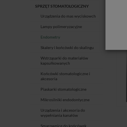
SPRZĘT STOMATOLOGICZNY
Urządzenia do mas wyciskowch
Lampy polimeryzacyjne
Endometry
Skalery i końcówki do skalingu
Wstrząsarki do materiałów
kapsułkowanych
Końcówki stomatologiczne i
akcesoria
Piaskarki stomatologiczne
Mikrosilniki endodontyczne
Urządzenia i akcesoria do
wypełniania kanałów
Smarownice do końcówek