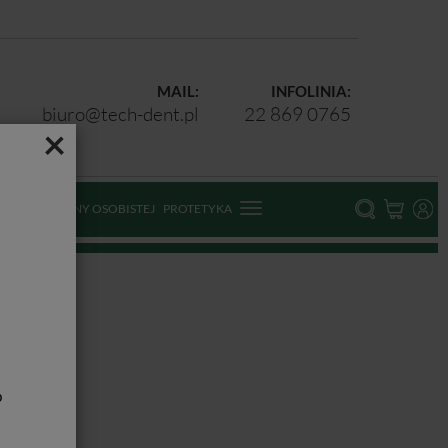
MAIL:
INFOLINIA:
biuro@tech-dent.pl
22 869 0765
×
ODKI OCHRONY OSOBISTEJ
PROTETYKA
b