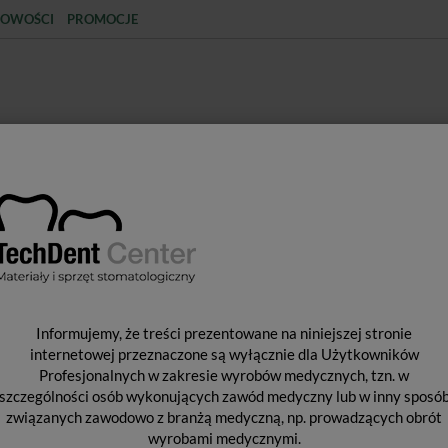
OWOŚCI
PROMOCJE
KCJA
STERYLIZACJA
MATERIAŁY JEDNORAZOWE
SPRZĘT PROTETYCZNY
ŚR
ndodontyczne
VDW Reciproc Gold / Raypex - Klips wargowy / 1 szt.(1
V
Informujemy, że treści prezentowane na niniejszej stronie
-
internetowej przeznaczone są wyłącznie dla Użytkowników
Profesjonalnych w zakresie wyrobów medycznych, tzn. w
0
szczególności osób wykonujących zawód medyczny lub w inny sposó
związanych zawodowo z branżą medyczną, np. prowadzących obrót
wyrobami medycznymi.