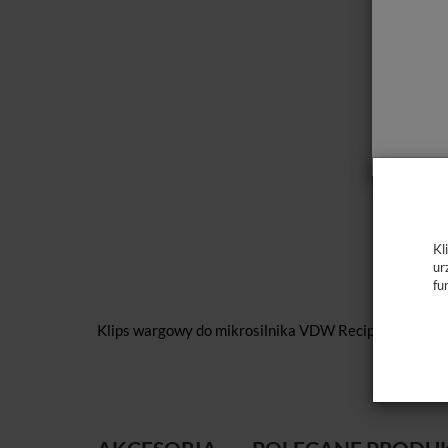
Kl
ur
fu
Klips wargowy do mikrosilnika VDW Reciproc Gold o