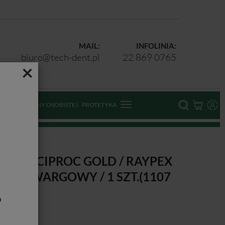
MAIL:
INFOLINIA:
biuro@tech-dent.pl
22 869 0765
×
ODKI OCHRONY OSOBISTEJ
PROTETYKA
107 000 514)
DW RECIPROC GOLD / RAYPEX
 KLIPS WARGOWY / 1 SZT.(1107
00 514)
b