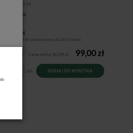
4 0141 000 514
ducent:
VDW
tępność:
Jest
toria ceny
niższa cena 30 dni przed zmianą:
86,00 zł brutto
99,00 zł
Cena netto:
80,49 zł
szt.
DODAJ DO KOSZYKA
 do