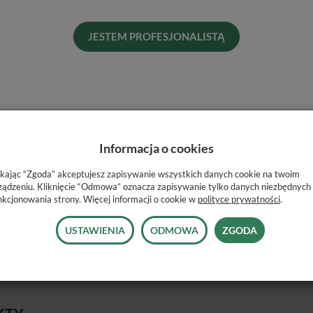
V0
Pro
JESTEM PROFESJONALISTĄ
Dos
His
Naj
Informacja o cookies
ikając “Zgoda” akceptujesz zapisywanie wszystkich danych cookie na twoim
ządzeniu. Kliknięcie “Odmowa” oznacza zapisywanie tylko danych niezbędnych
nkcjonowania strony. Więcej informacji o cookie w
polityce prywatności
.
USTAWIENIA
ODMOWA
ZGODA
raz endometrów VDW Raypex 5 / 6.