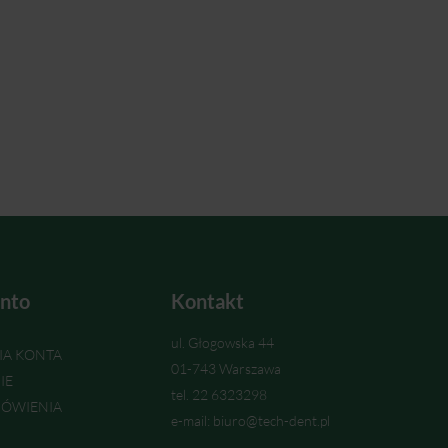
nto
Kontakt
ul. Głogowska 44
IA KONTA
01-743 Warszawa
IE
tel. 22 6323298
ÓWIENIA
e-mail: biuro@tech-dent.pl