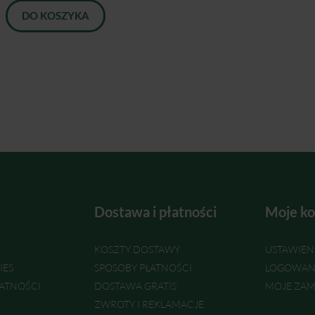
DO KOSZYKA
Dostawa i płatności
Moje ko
KOSZTY DOSTAWY
USTAWIEN
IES
SPOSOBY PŁATNOŚCI
LOGOWAN
ATNOŚCI
DOSTAWA GRATIS
MOJE ZAM
ZWROTY I REKLAMACJE