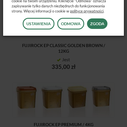
cookie na twoim urządzeniu. Kliknięcie “Odmowa” oznacza
zapisywanie tylko danych niezbędnych do funkcjonowania
strony. Więcej informacji o cookie w
polityce prywatności
.
USTAWIENIA
ODMOWA
ZGODA
FUJIROCK EP CLASSIC GOLDEN BROWN /
12KG
Jest
335,00 zł
FUJIROCK EP PREMIUM / 4KG