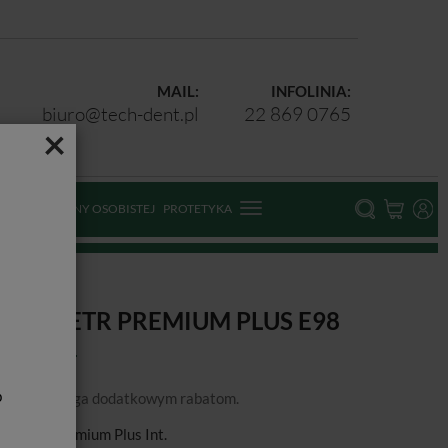
MAIL:
INFOLINIA:
biuro@tech-dent.pl
22 869 0765
×
ODKI OCHRONY OSOBISTEJ
PROTETYKA
NDOMETR PREMIUM PLUS E98
b
a nie podlega dodatkowym rabatom.
ducent:
Premium Plus Int.