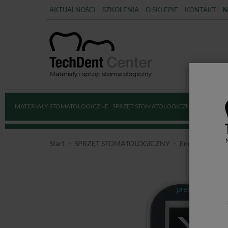
AKTUALNOŚCI
SZKOLENIA
O SKLEPIE
KONTAKT
N
MATERIAŁY STOMATOLOGICZNE
SPRZĘT STOMATOLOGICZNY
DEZYNFE
Start
SPRZĘT STOMATOLOGICZNY
Endometry