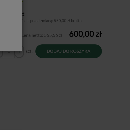
tępność:
Jest
toria ceny
niższa cena 30 dni przed zmianą:
550,00 zł brutto
600,00 zł
Cena netto:
555,56 zł
szt.
DODAJ DO KOSZYKA