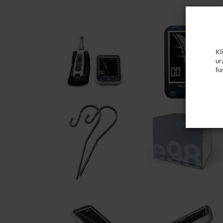
Kl
ur
fu