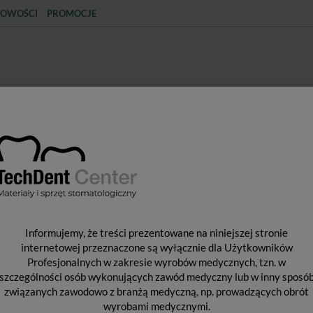
OWOŚCI
PROMOCJE
KCJA
STERYLIZACJA
MATERIAŁY JEDNORAZOWE
SPRZĘT PROTETYCZNY
ŚR
Endometr Premium Plus e98
E
Informujemy, że treści prezentowane na niniejszej stronie
internetowej przeznaczone są wyłącznie dla Użytkowników
Profesjonalnych w zakresie wyrobów medycznych, tzn. w
szczególności osób wykonujących zawód medyczny lub w inny sposó
Cen
związanych zawodowo z branżą medyczną, np. prowadzących obrót
Pro
wyrobami medycznymi.