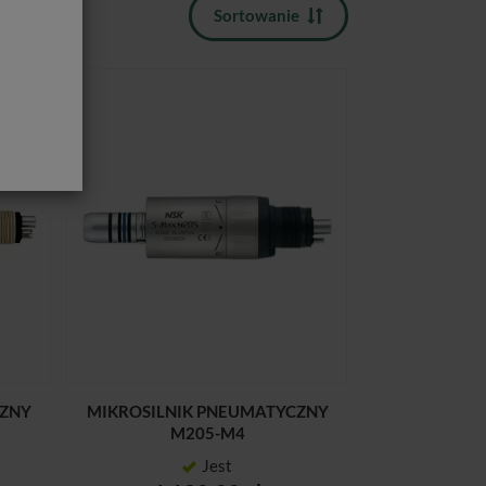
Sortowanie
CZNY
MIKROSILNIK PNEUMATYCZNY
M205-M4
Jest