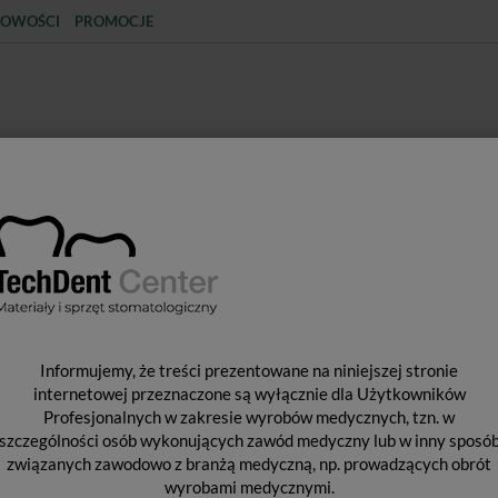
OWOŚCI
PROMOCJE
KCJA
STERYLIZACJA
MATERIAŁY JEDNORAZOWE
SPRZĘT PROTETYCZNY
ŚR
Informujemy, że treści prezentowane na niniejszej stronie
K
internetowej przeznaczone są wyłącznie dla Użytkowników
Profesjonalnych w zakresie wyrobów medycznych, tzn. w
szczególności osób wykonujących zawód medyczny lub w inny sposó
związanych zawodowo z branżą medyczną, np. prowadzących obrót
wyrobami medycznymi.