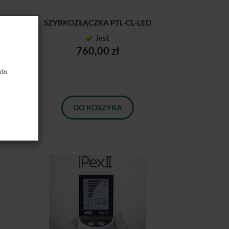
65
SZYBKOZŁĄCZKA PTL-CL-LED
Jest
760,00 zł
 do
DO KOSZYKA