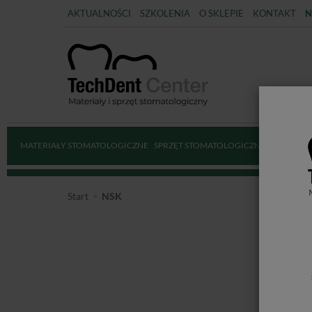
AKTUALNOŚCI
SZKOLENIA
O SKLEPIE
KONTAKT
N
MATERIAŁY STOMATOLOGICZNE
SPRZĘT STOMATOLOGICZNY
DEZYNFE
Start
NSK
NS