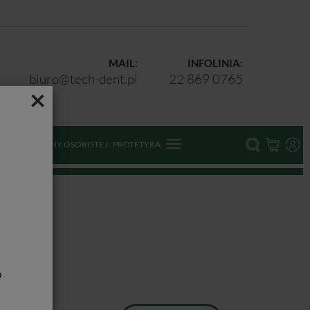
MAIL:
INFOLINIA:
biuro@tech-dent.pl
22 869 0765
×
ODKI OCHRONY OSOBISTEJ
PROTETYKA
b