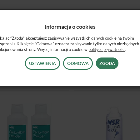
KROSILNIK PNEUMATYCZNY
PROSTNICA 1:1 S-MAX M
FX-205 M4
Jest
Informacja o cookies
Jest
1 160,00 zł
850,00 zł
ikając “Zgoda” akceptujesz zapisywanie wszystkich danych cookie na twoim
ządzeniu. Kliknięcie “Odmowa” oznacza zapisywanie tylko danych niezbędnych
nkcjonowania strony. Więcej informacji o cookie w
polityce prywatności
.
USTAWIENIA
ODMOWA
ZGODA
DO KOSZYKA
DO KOSZYKA