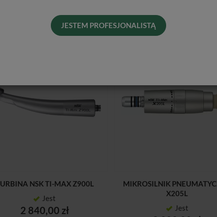
JESTEM PROFESJONALISTĄ
URBINA NSK TI-MAX Z900L
MIKROSILNIK PNEUMATY
X205L
Jest
Jest
2 840,00 zł