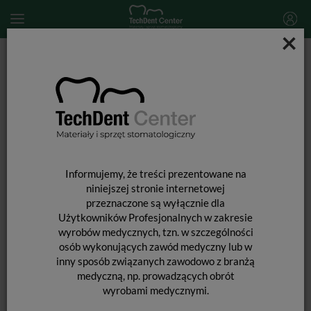
×
Start
MATERIAŁY STOMATOLOGICZNE
ENDODONCJA
Materiały do wypełniania kanałów
Dia-Root Bio Sealer / strzykawka 2g
Informujemy, że treści prezentowane na
niniejszej stronie internetowej
przeznaczone są wyłącznie dla
Użytkowników Profesjonalnych w zakresie
wyrobów medycznych, tzn. w szczególności
osób wykonujących zawód medyczny lub w
inny sposób związanych zawodowo z branżą
medyczną, np. prowadzących obrót
wyrobami medycznymi.