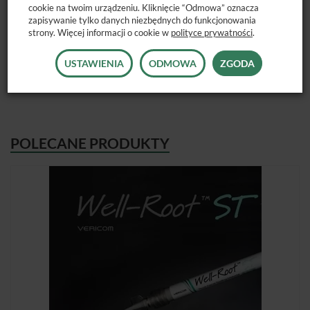
cookie na twoim urządzeniu. Kliknięcie “Odmowa” oznacza
korzeniowego,
zapisywanie tylko danych niezbędnych do funkcjonowania
strony. Więcej informacji o cookie w
polityce prywatności
.
• odporność na wymywanie.
Dostępne opakowanie: strzykawka 2g
USTAWIENIA
ODMOWA
ZGODA
POLECANE PRODUKTY