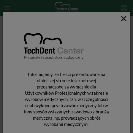
×
Start
MATERIAŁY STOMATOLOGICZNE
WIERTŁA STOMATOLOGICZNE
Wiertła diamentowe na turbinę
805.314.009-018
Informujemy, że treści prezentowane na
niniejszej stronie internetowej
przeznaczone są wyłącznie dla
805.314.009-018
Użytkowników Profesjonalnych w zakresie
wyrobów medycznych, tzn. w szczególności
osób wykonujących zawód medyczny lub w
inny sposób związanych zawodowo z branżą
Wiertła na turbinę.
medyczną, np. prowadzących obrót
wyrobami medycznymi.
Producent:
Jota