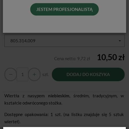
Dostępność:
Jest
JESTEM PROFESJONALISTĄ
Historia ceny
Najniższa cena 30 dni przed zmianą:
9,50 zł brutto
Rozmiary:
805.314.009
10,50 zł
Cena netto:
9,72 zł
szt.
DODAJ DO KOSZYKA
Wiertła z nasypem
niebieskim
, średnim, tradycyjnym, w
kształcie odwróconego stożka.
Dostępne opakowania: 1 szt. (na listku znajduje się 5 sztuk
wierteł).