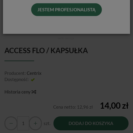
JESTEM PROFESJONALISTĄ
ACCESS FLO / KAPSUŁKA
Producent:
Centrix
Dostępność:
Jest
Historia ceny
14,00 zł
Cena netto:
12,96 zł
szt.
DODAJ DO KOSZYKA