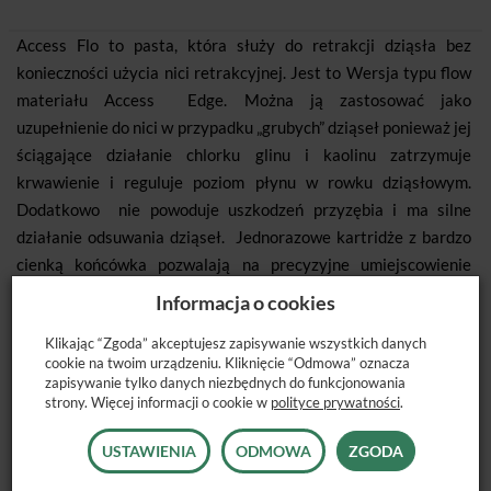
Access Flo to pasta, która służy do retrakcji dziąsła bez
konieczności użycia nici retrakcyjnej. Jest to Wersja typu flow
materiału Access Edge. Można ją zastosować jako
uzupełnienie do nici w przypadku „grubych” dziąseł ponieważ jej
ściągające działanie chlorku glinu i kaolinu zatrzymuje
krwawienie i reguluje poziom płynu w rowku dziąsłowym.
Dodatkowo nie powoduje uszkodzeń przyzębia i ma silne
działanie odsuwania dziąseł. Jednorazowe kartridże z bardzo
cienką końcówka pozwalają na precyzyjne umiejscowienie
materiału bez ryzyka zakażeń krzyżowych.
Informacja o cookies
Klikając “Zgoda” akceptujesz zapisywanie wszystkich danych
cookie na twoim urządzeniu. Kliknięcie “Odmowa” oznacza
Dostępne opakowanie: 1 kapsułka
zapisywanie tylko danych niezbędnych do funkcjonowania
strony. Więcej informacji o cookie w
polityce prywatności
.
USTAWIENIA
ODMOWA
ZGODA