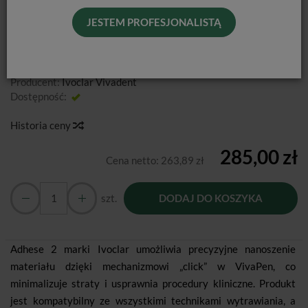
JESTEM PROFESJONALISTĄ
Od podanej ceny nie udzielamy dodatkowych rabatów.
Producent:
Ivoclar Vivadent
Dostępność:
Jest
Historia ceny
285,00 zł
Cena netto:
263,89 zł
szt.
DODAJ DO KOSZYKA
Adhese 2 marki Ivoclar umożliwia precyzyjne nanoszenie
materiału dzięki mechanizmowi „click” w VivaPen, co
minimalizuje straty i usprawnia procedury kliniczne. Produkt
jest kompatybilny ze wszystkimi technikami wytrawiania, a