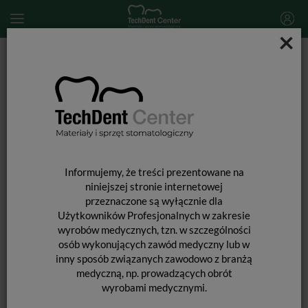
×
Start
MATERIAŁY STOMATOLOGICZNE
MATERIAŁY WYPEŁNIAJĄCE I WIĄŻĄCE
SYSTEMY WIĄŻĄCE
Adhese 2 VivaPen / 2ml
Informujemy, że treści prezentowane na
niniejszej stronie internetowej
przeznaczone są wyłącznie dla
Użytkowników Profesjonalnych w zakresie
wyrobów medycznych, tzn. w szczególności
osób wykonujących zawód medyczny lub w
inny sposób związanych zawodowo z branżą
medyczną, np. prowadzących obrót
wyrobami medycznymi.
ADHESE 2 VIVAPEN / 2ML