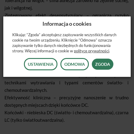
Tolerancja na wilgoć – silna adhezja zarówno na zębinie suchej,
jak i wilgotnej.
Zintegrowany efekt desensytyzujący – ogranicza ryzyko
nadwrażliwości po zabiegu.
Informacja o cookies
Niska grubość filmu (~10 μm) – precyzyjne dopasowanie
Klikając “Zgoda” akceptujesz zapisywanie wszystkich danych
odbudów pośrednich.
cookie na twoim urządzeniu. Kliknięcie “Odmowa” oznacza
Szybka polimeryzacja światłem – 3–5 sekund w zależności od
zapisywanie tylko danych niezbędnych do funkcjonowania
strony. Więcej informacji o cookie w
polityce prywatności
.
mocy lampy.
Wydajna aplikacja – do 187 pojedynczych aplikacji z jednej
USTAWIENIA
ODMOWA
ZGODA
końcówki VivaPen, do 4× więcej niż w tradycyjnych butelkach.
Uniwersalność zastosowania – kompatybilny ze wszystkimi
technikami wytrawiania i typami cementów światło- i
chemoutwardzalnych.
Efektywność kliniczna – precyzyjne nanoszenie w trudno
dostępnych miejscach dzięki końcówce DC.
Końcówki - niebieska DC (światło- i chemoutwardzalna), czarna
LC (tylko światłoutwardzalna).