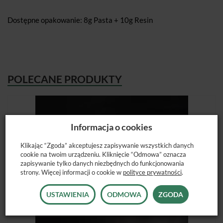
Dostępne opakowanie: 8g Pasta + 10g Resin
POLECANE PRODUKTY
Informacja o cookies
Klikając “Zgoda” akceptujesz zapisywanie wszystkich danych
cookie na twoim urządzeniu. Kliknięcie “Odmowa” oznacza
zapisywanie tylko danych niezbędnych do funkcjonowania
strony. Więcej informacji o cookie w
polityce prywatności
.
USTAWIENIA
ODMOWA
ZGODA