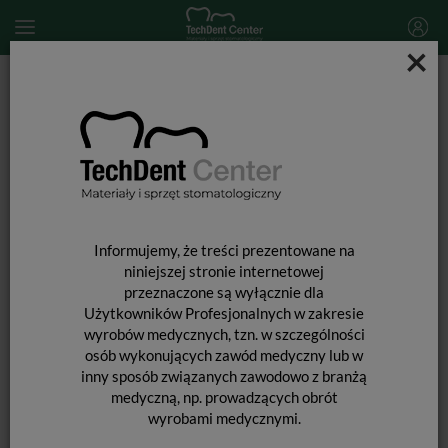
×
Start
MATERIAŁY STOMATOLOGICZNE
ENDODONCJA
Materiały do wypełniania kanałów
AH 26 SilverFree / 8g + 10g
Informujemy, że treści prezentowane na
niniejszej stronie internetowej
przeznaczone są wyłącznie dla
Użytkowników Profesjonalnych w zakresie
wyrobów medycznych, tzn. w szczególności
osób wykonujących zawód medyczny lub w
inny sposób związanych zawodowo z branżą
medyczną, np. prowadzących obrót
wyrobami medycznymi.