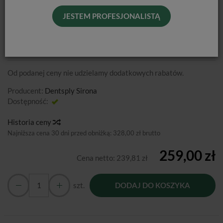
JESTEM PROFESJONALISTĄ
AH PLUS JET / STRZYKAWKA 15G
Od podanej ceny nie udzielamy dodatkowych rabatów.
Producent:
Dentsply Sirona
Dostępność:
Jest
Historia ceny
Najniższa cena 30 dni przed obniżką:
328,00 zł brutto
259,00 zł
Cena netto:
239,81 zł
szt.
DODAJ DO KOSZYKA