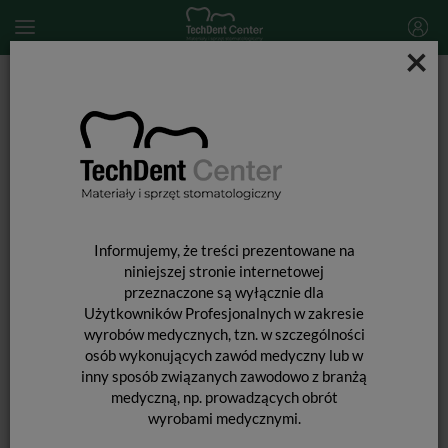
×
Start
MATERIAŁY STOMATOLOGICZNE
ENDODONCJA
Materiały do wypełniania kanałów
AH Plus Jet / strzykawka 15g
Informujemy, że treści prezentowane na
niniejszej stronie internetowej
przeznaczone są wyłącznie dla
Użytkowników Profesjonalnych w zakresie
wyrobów medycznych, tzn. w szczególności
osób wykonujących zawód medyczny lub w
inny sposób związanych zawodowo z branżą
medyczną, np. prowadzących obrót
wyrobami medycznymi.