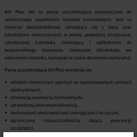
AH Plus Jet
to pasta uszczelniająca przeznaczona do
ostatecznego wypełniania kanałów korzeniowych. Jest to
materiał dwuskładnikowy, składający się z bazy oraz
katalizatora umieszczonych w jednej, podwójnej strzykawce,
zakończonej końcówką mieszającą i aplikatorem do
bezpośredniego dozowania (mieszanie składników, we
właściwym stosunku, następuje w czasie dozowania materiału).
Pasta uszczelniająca AH Plus wyróżnia się:
składem chemicznym opartym na opatentowanych aminach
epoksydowych,
eliminacją uwalnainia formaldehydu,
sprawdzoną biokompatybilnością,
doskonałymi właściwościami smarującymi i łaczącymi,
ograniczoną rozpuszczalnością dającą gwarancję
szczelności,
odpornością na temeraturę (metody termiczne wypełniania