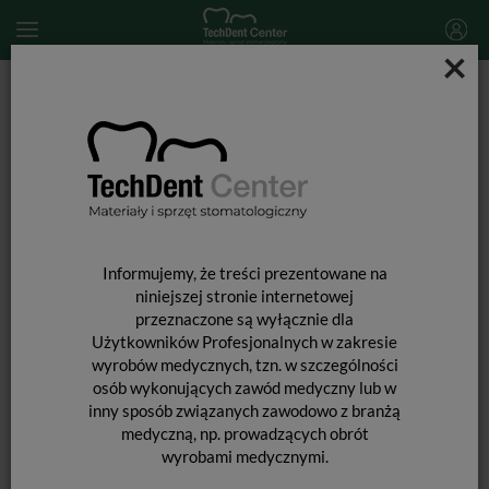
×
Start
DEZYNFEKCJA
Dezynfekcja rąk, mydła, kremy oraz akcesoria
AHD 1000 Sterisol / 0,7l
Informujemy, że treści prezentowane na
niniejszej stronie internetowej
przeznaczone są wyłącznie dla
Użytkowników Profesjonalnych w zakresie
wyrobów medycznych, tzn. w szczególności
osób wykonujących zawód medyczny lub w
inny sposób związanych zawodowo z branżą
medyczną, np. prowadzących obrót
wyrobami medycznymi.