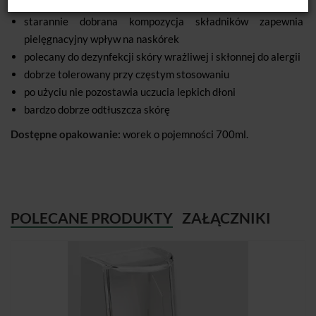
ulotnym
starannie dobrana kompozycja składników zapewnia
pielęgnacyjny wpływ na naskórek
polecany do dezynfekcji skóry wrażliwej i skłonnej do alergii
dobrze tolerowany przy częstym stosowaniu
po użyciu nie pozostawia uczucia lepkich dłoni
bardzo dobrze odtłuszcza skórę
Dostępne opakowanie:
worek o pojemności 700ml.
POLECANE PRODUKTY
ZAŁĄCZNIKI