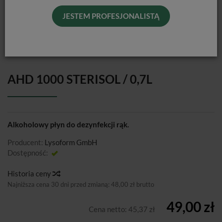
JESTEM PROFESJONALISTĄ
AHD 1000 STERISOL / 0,7L
Alkoholowy płyn do dezynfekcji rąk.
Producent:
Lysoform GmbH
Dostępność:
Jest
Historia ceny
Najniższa cena 30 dni przed zmianą:
48,00 zł brutto
49,00 zł
Cena netto:
45,37 zł