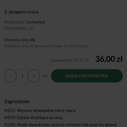
2–propanol cz.d.a.
Producent:
Cerkamed
Dostępność:
Jest
Historia ceny
Najniższa cena 30 dni przed zmianą:
35,00 zł brutto
36,00 zł
Cena netto:
29,27 zł
szt.
DODAJ DO KOSZYKA
Zagrożenie:
H225: Wysoce łatwopalna ciecz i pary.
H319: Działa drażniąco na oczy.
H336: Może wywoływać uczucie senności lub zawroty głowy.