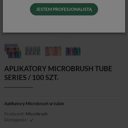
JESTEM PROFESJONALISTĄ
APLIKATORY MICROBRUSH TUBE
SERIES / 100 SZT.
Aplikatory Microbrush w tubie
Producent:
Microbrush
Dostępność:
Jest