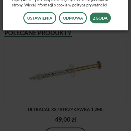
strony. Więcej informacji o cookie w
polityce prywatności
.
USTAWIENIA
ODMOWA
ZGODA
POLECANE PRODUKTY
ULTRACAL XS / STRZYKAWKA 1,2ML
49,00 zł