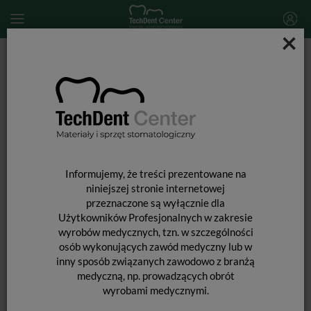
×
Start
MATERIAŁY STOMATOLOGICZNE
PREPARATY STOMATOLOGICZNE
Leki i preparaty stomatologiczne
Biodentine / 0,7g + 1 pojemnik z roztworem
Informujemy, że treści prezentowane na
niniejszej stronie internetowej
przeznaczone są wyłącznie dla
Użytkowników Profesjonalnych w zakresie
wyrobów medycznych, tzn. w szczególności
osób wykonujących zawód medyczny lub w
inny sposób związanych zawodowo z branżą
medyczną, np. prowadzących obrót
wyrobami medycznymi.