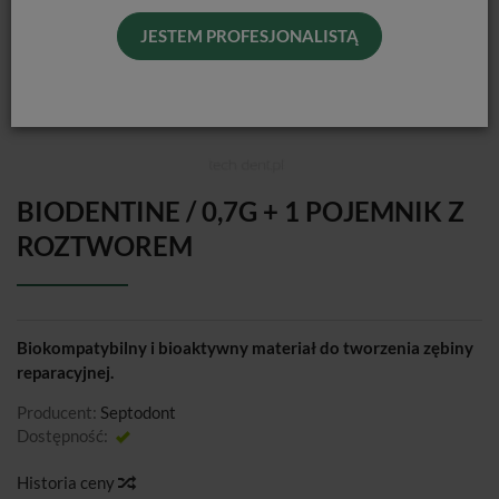
JESTEM PROFESJONALISTĄ
BIODENTINE / 0,7G + 1 POJEMNIK Z
ROZTWOREM
Biokompatybilny i bioaktywny materiał do tworzenia zębiny
reparacyjnej.
Producent:
Septodont
Dostępność:
Jest
Historia ceny