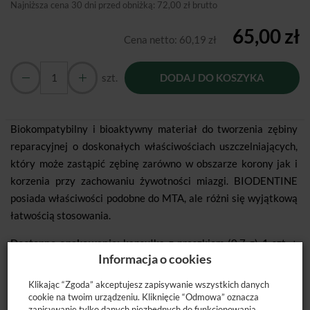
Najniższa cena 30 dni przed obniżką:
72,00 zł brutto
65,00 zł
Cena netto:
60,19 zł
szt.
DODAJ DO KOSZYKA
Biokompatybilny i bioaktywny materiał do tworzenia zębiny
reparacyjnej o doskonałych właściwościach uszczelniających,
który może zastąpić zębinę zarówno w obszarze korony jak i
korzenia przy zachowaniu żywotności miazgi. BIODENTINE
posiada właściwości podobne do MTA, ale różni się wyjątkową
łatwością stosowania.
Dostępne opakowanie:
kapsułka z proszkiem (0,7 g) 1 szt. +
Informacja o cookies
jednorazowy pojemnik z roztworem 1 szt. Dawka proszku po
wymieszaniu z roztworem daje produkt gotowy do użycia.
Klikając “Zgoda” akceptujesz zapisywanie wszystkich danych
cookie na twoim urządzeniu. Kliknięcie “Odmowa” oznacza
zapisywanie tylko danych niezbędnych do funkcjonowania