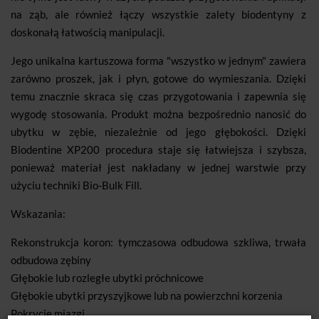
na ząb, ale również łączy wszystkie zalety biodentyny z
doskonałą łatwością manipulacji.
Jego unikalna kartuszowa forma "wszystko w jednym" zawiera
zarówno proszek, jak i płyn, gotowe do wymieszania. Dzięki
temu znacznie skraca się czas przygotowania i zapewnia się
wygodę stosowania. Produkt można bezpośrednio nanosić do
ubytku w zębie, niezależnie od jego głębokości. Dzięki
Biodentine XP200 procedura staje się łatwiejsza i szybsza,
ponieważ materiał jest nakładany w jednej warstwie przy
użyciu techniki Bio-Bulk Fill.
Wskazania:
Rekonstrukcja koron: tymczasowa odbudowa szkliwa, trwała
odbudowa zębiny
Głębokie lub rozległe ubytki próchnicowe
Głębokie ubytki przyszyjkowe lub na powierzchni korzenia
Pokrycie miazgi