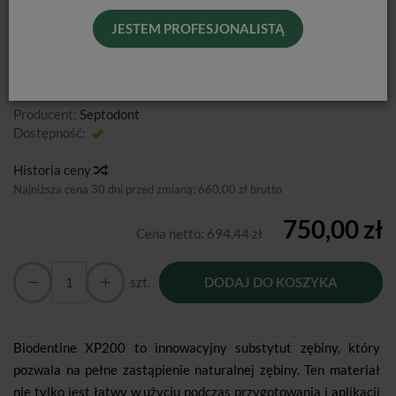
BIODENTINE XP200 / 10 KAPSUŁEK
JESTEM PROFESJONALISTĄ
Od podanej ceny nie udzielamy dodatkowych rabatów.
Producent:
Septodont
Dostępność:
Jest
Historia ceny
Najniższa cena 30 dni przed zmianą:
660,00 zł brutto
750,00 zł
Cena netto:
694,44 zł
szt.
DODAJ DO KOSZYKA
Biodentine XP200 to innowacyjny substytut zębiny, który
pozwala na pełne zastąpienie naturalnej zębiny. Ten materiał
nie tylko jest łatwy w użyciu podczas przygotowania i aplikacji