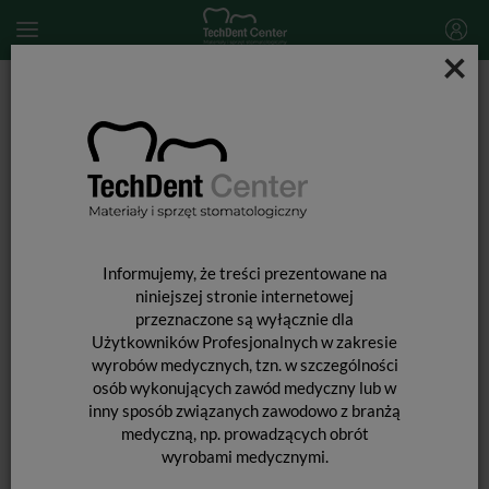
×
Start
MATERIAŁY STOMATOLOGICZNE
PREPARATY STOMATOLOGICZNE
Leki i preparaty stomatologiczne
Biodentine XP200 / 10 kapsułek
Informujemy, że treści prezentowane na
niniejszej stronie internetowej
przeznaczone są wyłącznie dla
Użytkowników Profesjonalnych w zakresie
wyrobów medycznych, tzn. w szczególności
osób wykonujących zawód medyczny lub w
inny sposób związanych zawodowo z branżą
medyczną, np. prowadzących obrót
wyrobami medycznymi.