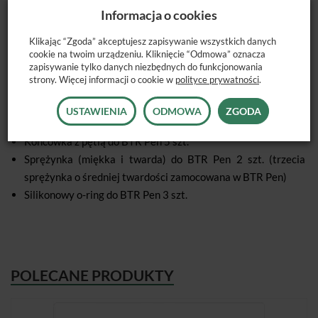
wykonane z najwyższej jakości materiałów, dzięki czemu
Informacja o cookies
narzędzie stanowi uniwersalne rozwiązanie każdego rodzaju
Klikając “Zgoda” akceptujesz zapisywanie wszystkich danych
przypadku.
cookie na twoim urządzeniu. Kliknięcie “Odmowa” oznacza
zapisywanie tylko danych niezbędnych do funkcjonowania
W pakiecie otrzymujesz
strony. Więcej informacji o cookie w
polityce prywatności
.
Narzędzie BTR Pen 1 szt.
USTAWIENIA
ODMOWA
ZGODA
Kalibrator do BTR Pen 1 szt.
Końcówka z pętlą do BTR Pen 5 szt.
Sprężynka (miękka i twarda) do BTR Pen 2 szt. (trzecia
sprężynka o średniej twardości zamocowana w BTR Pen)
Silikonowy o-ring do BTR Pen 3 szt.
POLECANE PRODUKTY