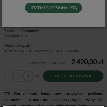
JESTEM PROFESJONALISTĄ
Od podanej ceny nie udzielamy dodatkowych rabatów.
Producent:
Cerkamed
Dostępność:
Jest
Historia ceny
Najniższa cena 30 dni przed zmianą:
2 360,00 zł brutto
2 420,00 zł
Cena netto:
2 240,74 zł
szt.
DODAJ DO KOSZYKA
BTR Pen zapewnia kompleksowe rozwiązanie problemu
złamanych instrumentów endodontycznych. Wszystkie
elementy zestawu zostały precyzyjnie przemyślane, dobrane i