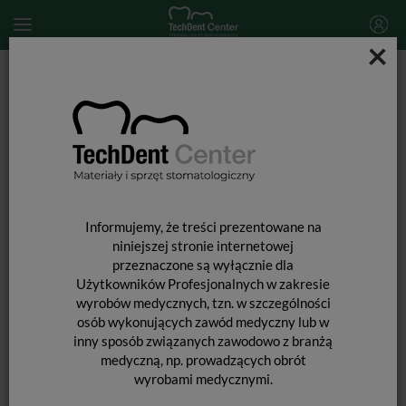
×
Start
MATERIAŁY STOMATOLOGICZNE
ENDODONCJA
Narzędzia do usuwania złamanych instrumentów
BTR Pen (Broken Tool Remover Pen)
Informujemy, że treści prezentowane na
niniejszej stronie internetowej
przeznaczone są wyłącznie dla
Użytkowników Profesjonalnych w zakresie
wyrobów medycznych, tzn. w szczególności
osób wykonujących zawód medyczny lub w
BTR PEN (BROKEN TOOL REMOVER
inny sposób związanych zawodowo z branżą
medyczną, np. prowadzących obrót
PEN)
wyrobami medycznymi.