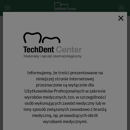
×
Start
MATERIAŁY STOMATOLOGICZNE
CEMENTOWANIE UZUPEŁNIEŃ PROTETYCZNYCH
Calibra Universal+ / opak. 2 x 4,5g
Informujemy, że treści prezentowane na
niniejszej stronie internetowej
przeznaczone są wyłącznie dla
Użytkowników Profesjonalnych w zakresie
wyrobów medycznych, tzn. w szczególności
osób wykonujących zawód medyczny lub w
inny sposób związanych zawodowo z branżą
medyczną, np. prowadzących obrót
wyrobami medycznymi.