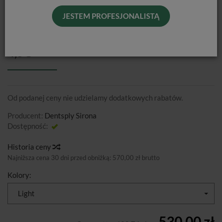
JESTEM PROFESJONALISTĄ
CALIBRA UNIVERSAL+ / OPAK. 2 X
4,5G
Od podanej ceny nie udzielamy dodatkowych rabatów.
Producent:
Dentsply Sirona
Dostępność:
Jest
Historia ceny
Najniższa cena 30 dni przed obniżką:
570,00 zł brutto
Kolory:
Light
530,00 zł