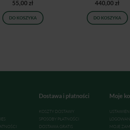
55,00 zł
440,00 zł
DO KOSZYKA
DO KOSZYKA
Dostawa i płatności
Moje ko
KOSZTY DOSTAWY
USTAWIEN
IES
SPOSOBY PŁATNOŚCI
LOGOWAN
ATNOŚCI
DOSTAWA GRATIS
MOJE ZAM