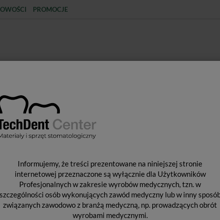
OWOŚCI
PROMOCJE
KCJA
STERYLIZACJA
MATERIAŁY JEDNORAZOWE
SPRZĘT PROTETYCZNY
ŚR
KTYKA
Akcesoria pomocnicze do profilaktyki
Caries Marker / 3ml
C
Informujemy, że treści prezentowane na niniejszej stronie
internetowej przeznaczone są wyłącznie dla Użytkowników
Profesjonalnych w zakresie wyrobów medycznych, tzn. w
szczególności osób wykonujących zawód medyczny lub w inny sposó
Pro
związanych zawodowo z branżą medyczną, np. prowadzących obrót
Dos
wyrobami medycznymi.