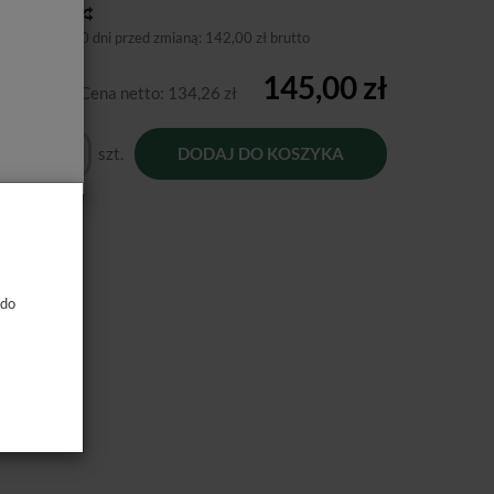
toria ceny
niższa cena 30 dni przed zmianą:
142,00 zł brutto
145,00 zł
Cena netto:
134,26 zł
szt.
DODAJ DO KOSZYKA
 do