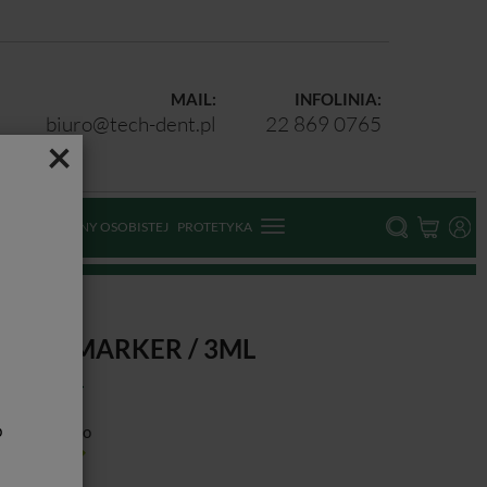
MAIL:
INFOLINIA:
biuro@tech-dent.pl
22 869 0765
×
ODKI OCHRONY OSOBISTEJ
PROTETYKA
ARIES MARKER / 3ML
b
ducent:
Voco
tępność:
Jest