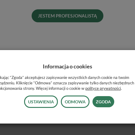
His
Naj
JESTEM PROFESJONALISTĄ
Informacja o cookies
wych.
ikając “Zgoda” akceptujesz zapisywanie wszystkich danych cookie na twoim
iny.
ządzeniu. Kliknięcie “Odmowa” oznacza zapisywanie tylko danych niezbędnych
nkcjonowania strony. Więcej informacji o cookie w
polityce prywatności
.
 próchnicą wtórną pod wypełnieniem.
USTAWIENIA
ODMOWA
ZGODA