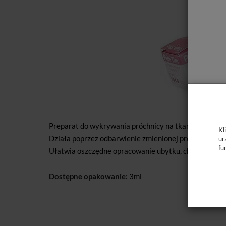
Preparat do wykrywania próchnicy na tkankach zębo
Kl
Działa poprzez odbarwienie zmienionej próchniczo zęb
ur
fu
Ułatwia oszczędne opracowanie ubytku, chroni przed
Dostępne opakowanie:
3ml