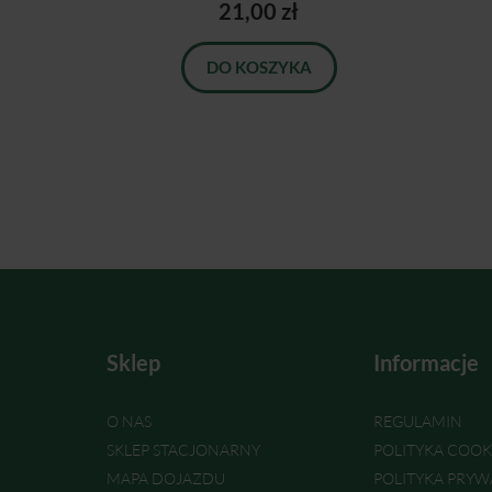
21,00 zł
DO KOSZYKA
Sklep
Informacje
O NAS
REGULAMIN
SKLEP STACJONARNY
POLITYKA COOK
MAPA DOJAZDU
POLITYKA PRYW