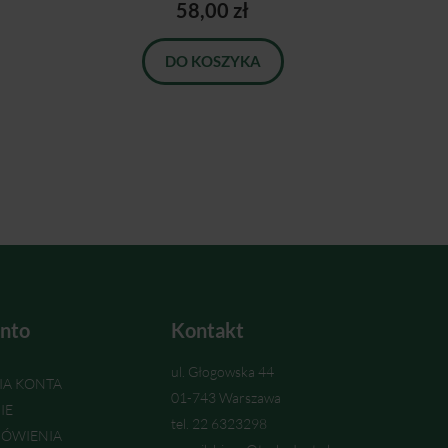
58,00 zł
DO KOSZYKA
nto
Kontakt
ul. Głogowska 44
IA KONTA
01-743 Warszawa
IE
tel. 22 6323298
ÓWIENIA