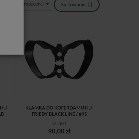
Sortowanie
HU-
KLAMRA DO KOFERDAMU HU-
AD
FRIEDY BLACK LINE / #9S
Jest
90,00 zł