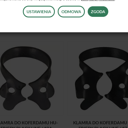
90,00 zł
90,00 zł
USTAWIENIA
ODMOWA
ZGODA
DO KOSZYKA
DO KOSZYKA
LAMRA DO KOFERDAMU HU-
KLAMRA DO KOFERDAMU 