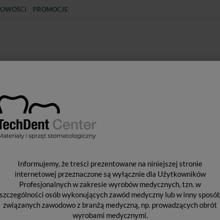
OWOŚCI
PROMOCJE
KCJA
STERYLIZACJA
MATERIAŁY JEDNORAZOWE
SPRZĘT PROTETYCZNY
ŚR
Informujemy, że treści prezentowane na niniejszej stronie
-FRIEDY
internetowej przeznaczone są wyłącznie dla Użytkowników
Profesjonalnych w zakresie wyrobów medycznych, tzn. w
szczególności osób wykonujących zawód medyczny lub w inny sposó
związanych zawodowo z branżą medyczną, np. prowadzących obrót
wyrobami medycznymi.