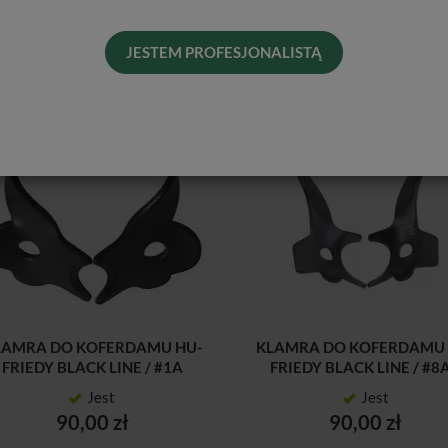
JESTEM PROFESJONALISTĄ
LAMRA DO KOFERDAMU HU-
KLAMRA DO KOFERDAMU 
FRIEDY BLACK LINE / #1A
FRIEDY BLACK LINE / #8
Jest
Jest
90,00 zł
90,00 zł