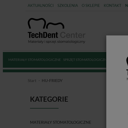
AKTUALNOŚCI
SZKOLENIA
O SKLEPIE
KONTAKT
N
MATERIAŁY STOMATOLOGICZNE
SPRZĘT STOMATOLOGICZNY
DEZYNFE
Start
HU-FRIEDY
KATEGORIE
HU
MATERIAŁY STOMATOLOGICZNE