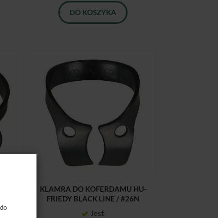
DO KOSZYKA
HU-
KLAMRA DO KOFERDAMU HU-
W3
FRIEDY BLACK LINE / #26N
 do
Jest