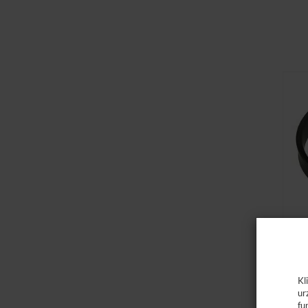
K
Kl
ur
fu