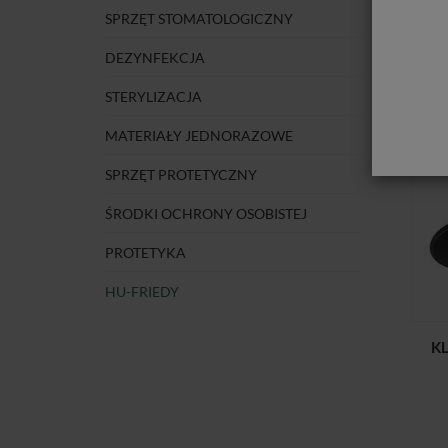
SPRZĘT STOMATOLOGICZNY
DEZYNFEKCJA
STERYLIZACJA
MATERIAŁY JEDNORAZOWE
SPRZĘT PROTETYCZNY
ŚRODKI OCHRONY OSOBISTEJ
PROTETYKA
HU-FRIEDY
K