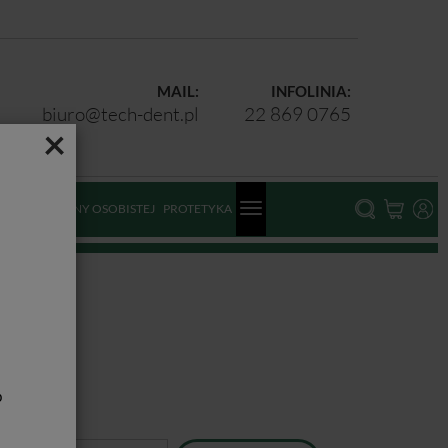
MAIL:
INFOLINIA:
biuro@tech-dent.pl
22 869 0765
×
ODKI OCHRONY OSOBISTEJ
PROTETYKA
b