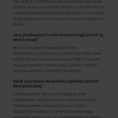
Tak, system chłodzenia w sprayu ma duże znaczenie
podczas pracy na wysokich obrotach. Chłodzi wiertło
i opracowywaną powierzchnię, pomaga chronić tkanki
przed przegrzaniem oraz oczyszcza pole zabiegowe z
drobin.
Jacy producenci turbin stomatologicznych są
warci uwagi?
Wśród cenionych producentów turbin
stomatologicznych warto wymienić m.in. NSK, KaVo,
COXO, Sirona Dental Systems oraz W&H. To marki
oferujące modele o różnej mocy, wielkości główki,
typie oświetlenia i systemie chłodzenia.
Jakie znaczenie ma średnica główki turbiny
dentystycznej?
Średnica główki wpływa na dostęp do pola
zabiegowego, widoczność oraz siłę pracy turbiny.
Mniejsze główki ułatwiają pracę w trudno
dostępnych miejscach, a większe modele mogą
zapewniać wyższą moc przy intensywnej preparacji.