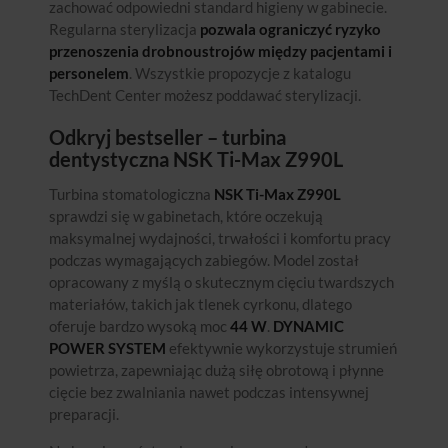
zachować odpowiedni standard higieny w gabinecie.
Regularna sterylizacja
pozwala ograniczyć ryzyko
przenoszenia drobnoustrojów między pacjentami i
personelem
. Wszystkie propozycje z katalogu
TechDent Center możesz poddawać sterylizacji.
Odkryj bestseller – turbina
dentystyczna NSK Ti-Max Z990L
Turbina stomatologiczna
NSK Ti-Max Z990L
sprawdzi się w gabinetach, które oczekują
maksymalnej wydajności, trwałości i komfortu pracy
podczas wymagających zabiegów. Model został
opracowany z myślą o skutecznym cięciu twardszych
materiałów, takich jak tlenek cyrkonu, dlatego
oferuje bardzo wysoką moc
44 W
.
DYNAMIC
POWER SYSTEM
efektywnie wykorzystuje strumień
powietrza, zapewniając dużą siłę obrotową i płynne
cięcie bez zwalniania nawet podczas intensywnej
preparacji.