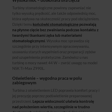
Wysoka moc – doskonała siła cięcia
Turbiny stomatologiczne powinny zapewniać nie
tylko wysoką prędkość, ale także odpowiednią moc,
która wpływa na skuteczność pracy pod obciążeniem.
Dzięki temu
końcówki stomatologiczne
pozwalają
na płynne cięcie bez zwalniania podczas kontaktu z
twardymi tkankami zęba lub materiałami
stomatologicznymi
. Wysoka moc sprawdza się
szczególnie przy intensywnym opracowywaniu,
usuwaniu starych wypełnień oraz preparacji zębów
pod uzupełnienia protetyczne. Zamówisz u nas
turbinę o mocy nawet 44 W – zwróć uwagę na model
NSK Ti-Max Z990L.
Oświetlenie – wygodna praca w polu
zabiegowym
Turbina z oświetleniem LED poprawia komfort pracy i
jej precyzję poprzez podświetlenie preparowanej
przestrzeni.
Lepsza widoczność ułatwia kontrolę
nad położeniem wiertła, szczególnie w trudno