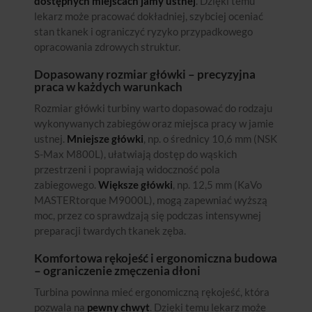
dostępnych miejscach jamy ustnej
. Dzięki temu
lekarz może pracować dokładniej, szybciej oceniać
stan tkanek i ograniczyć ryzyko przypadkowego
opracowania zdrowych struktur.
Dopasowany rozmiar główki – precyzyjna
praca w każdych warunkach
Rozmiar główki turbiny warto dopasować do rodzaju
wykonywanych zabiegów oraz miejsca pracy w jamie
ustnej.
Mniejsze główki
, np. o średnicy 10,6 mm (NSK
S-Max M800L), ułatwiają dostęp do wąskich
przestrzeni i poprawiają widoczność pola
zabiegowego.
Większe główki
, np. 12,5 mm (KaVo
MASTERtorque M9000L), mogą zapewniać wyższą
moc, przez co sprawdzają się podczas intensywnej
preparacji twardych tkanek zęba.
Komfortowa rękojeść i ergonomiczna budowa
– ograniczenie zmęczenia dłoni
Turbina powinna mieć ergonomiczną rękojeść, która
pozwala na
pewny chwyt
. Dzięki temu lekarz może