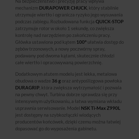
Na bezpieczeństwo i precyzję pracy wpływa
mechanizm
DURAPOWER CHUCK
, który stabilnie
utrzymuje wiertło i ogranicza ryzyko jego wysuwania
podczas zabiegu. Rozbudowana funkcja
QUICK-STOP
zatrzymuje rotor w około 1 sekundę, co zwiększa
kontrolę nad narzędziem po zakończeniu pracy.
Główka ustawiona pod kątem
100°
ułatwia dostęp do
zębów trzonowych, a nowy poczwórny spray,
podawany pod dwoma kątami, skutecznie chłodzi
całe wiertło i opracowywaną powierzchnię.
Dodatkowym atutem modelu jest lekka, metalowa
obudowa o wadze
36 g
oraz antypoślizgowa powłoka
DURAGRIP
, która zwiększa wytrzymałość i pozwala
na pewny chwyt. Turbina dobrze sprawdza się przy
intensywnym użytkowaniu, a łatwa wymiana wkładu
usprawnia serwisowanie. Model
NSK Ti-Max Z990L
jest dostępny na szybkozłączki wiodących
producentów końcówek, dzięki czemu można łatwiej
dopasować go do wyposażenia gabinetu.