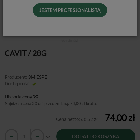
JESTEM PROFESJONALISTĄ
CAVIT / 28G
Producent:
3M ESPE
Dostępność:
Jest
Historia ceny
Najniższa cena 30 dni przed zmianą:
73,00 zł brutto
74,00 zł
Cena netto:
68,52 zł
szt.
DODAJ DO KOSZYKA