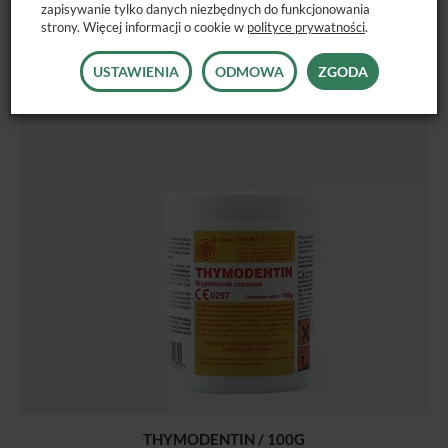
zapisywanie tylko danych niezbędnych do funkcjonowania
strony. Więcej informacji o cookie w
polityce prywatności
.
POLECANE PRODUKTY
USTAWIENIA
ODMOWA
ZGODA
THYMODENTIN / 100G