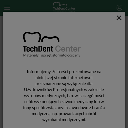
×
Start
MATERIAŁY STOMATOLOGICZNE
MATERIAŁY WYPEŁNIAJĄCE I WIĄŻĄCE
WYPEŁNIENIA TYMCZASOWE
Cavit / 28g
Informujemy, że treści prezentowane na
niniejszej stronie internetowej
przeznaczone są wyłącznie dla
Użytkowników Profesjonalnych w zakresie
wyrobów medycznych, tzn. w szczególności
osób wykonujących zawód medyczny lub w
inny sposób związanych zawodowo z branżą
medyczną, np. prowadzących obrót
wyrobami medycznymi.