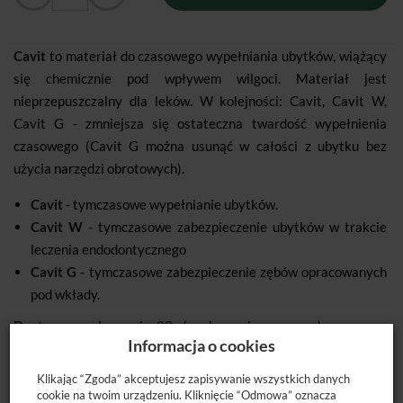
Cavit
to materiał do czasowego wypełniania ubytków, wiążący
się chemicznie pod wpływem wilgoci. Materiał jest
nieprzepuszczalny dla leków. W kolejności: Cavit, Cavit W,
Cavit G - zmniejsza się ostateczna twardość wypełnienia
czasowego (Cavit G można usunąć w całości z ubytku bez
użycia narzędzi obrotowych).
Cavit
- tymczasowe wypełnianie ubytków.
Cavit W
- tymczasowe zabezpieczenie ubytków w trakcie
leczenia endodontycznego
Cavit G
- tymczasowe zabezpieczenie zębów opracowanych
pod wkłady.
Dostępne opakowanie:
28g (opakowanie czerwone).
Informacja o cookies
Klikając “Zgoda” akceptujesz zapisywanie wszystkich danych
cookie na twoim urządzeniu. Kliknięcie “Odmowa” oznacza