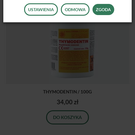
USTAWIENIA
ODMOWA
ZGODA
THYMODENTIN / 100G
34,00 zł
DO KOSZYKA