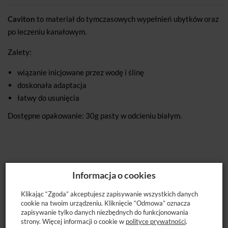
Caviton
to materiał do tymczasowych wypełnień ubytków oraz
po leczeniu kanałowym.
Zalety:
wiązanie inicjowane przez wodę i ślinę
doskonała adaptacja
łatwy do usunięcia
Dostępne opakowanie: 30g pasty w odcieniu białym.
Informacja o cookies
Klikając “Zgoda” akceptujesz zapisywanie wszystkich danych
POLECANE PRODUKTY
cookie na twoim urządzeniu. Kliknięcie “Odmowa” oznacza
zapisywanie tylko danych niezbędnych do funkcjonowania
strony. Więcej informacji o cookie w
polityce prywatności
.