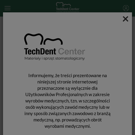
×
Start
MATERIAŁY STOMATOLOGICZNE
MATERIAŁY WYPEŁNIAJĄCE I WIĄŻĄCE
WYPEŁNIENIA TYMCZASOWE
Caviton / 30g
Informujemy, że treści prezentowane na
niniejszej stronie internetowej
przeznaczone są wyłącznie dla
Użytkowników Profesjonalnych w zakresie
wyrobów medycznych, tzn. w szczególności
osób wykonujących zawód medyczny lub w
inny sposób związanych zawodowo z branżą
medyczną, np. prowadzących obrót
wyrobami medycznymi.