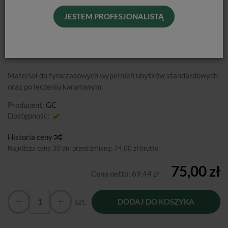
JESTEM PROFESJONALISTĄ
CAVITON / 30G
Materiał do tymczasowych wypełnień ubytków standardowych
oraz po leczeniu kanałowym.
Producent:
GC
Dostępność:
Jest
Historia ceny
Najniższa cena 30 dni przed zmianą:
74,00 zł brutto
75,00 zł
Cena netto:
69,44 zł
szt.
DODAJ DO KOSZYKA