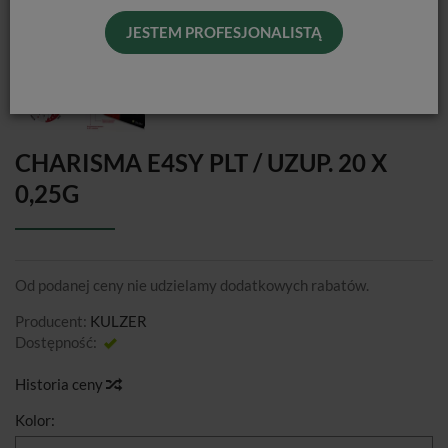
JESTEM PROFESJONALISTĄ
CHARISMA E4SY PLT / UZUP. 20 X
0,25G
Od podanej ceny nie udzielamy dodatkowych rabatów.
Producent:
KULZER
Dostępność:
Jest
Historia ceny
Kolor: