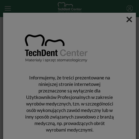
×
Start
MATERIAŁY STOMATOLOGICZNE
MATERIAŁY WYPEŁNIAJĄCE I WIĄŻĄCE
MATERIAŁY WYPEŁNIENIOWE ŚWIATŁOUTWARDZALNE
Charisma E4SY PLT / uzup. 20 x 0,25g
Informujemy, że treści prezentowane na
niniejszej stronie internetowej
przeznaczone są wyłącznie dla
Użytkowników Profesjonalnych w zakresie
wyrobów medycznych, tzn. w szczególności
osób wykonujących zawód medyczny lub w
inny sposób związanych zawodowo z branżą
medyczną, np. prowadzących obrót
wyrobami medycznymi.