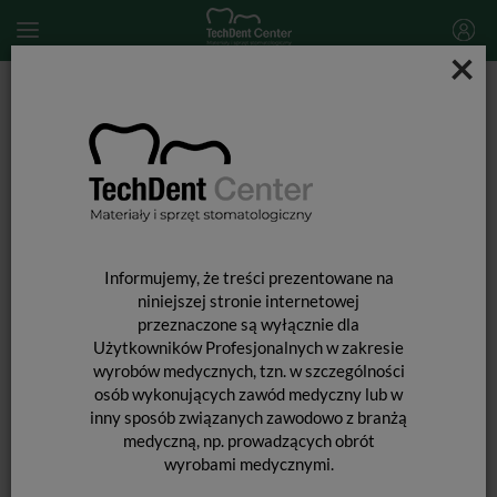
×
Start
MATERIAŁY STOMATOLOGICZNE
MATERIAŁY WYPEŁNIAJĄCE I WIĄŻĄCE
MATERIAŁY WYPEŁNIENIOWE ŚWIATŁOUTWARDZALNE
Charisma E4SY Simplicity Kit
Informujemy, że treści prezentowane na
niniejszej stronie internetowej
przeznaczone są wyłącznie dla
Użytkowników Profesjonalnych w zakresie
wyrobów medycznych, tzn. w szczególności
osób wykonujących zawód medyczny lub w
inny sposób związanych zawodowo z branżą
medyczną, np. prowadzących obrót
wyrobami medycznymi.