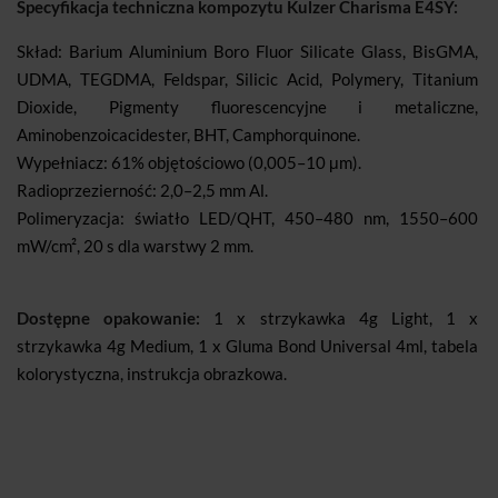
Specyfikacja techniczna kompozytu Kulzer Charisma E4SY:
Skład: Barium Aluminium Boro Fluor Silicate Glass, BisGMA,
UDMA, TEGDMA, Feldspar, Silicic Acid, Polymery, Titanium
Dioxide, Pigmenty fluorescencyjne i metaliczne,
Aminobenzoicacidester, BHT, Camphorquinone.
Wypełniacz: 61% objętościowo (0,005–10 μm).
Radioprzezierność: 2,0–2,5 mm Al.
Polimeryzacja: światło LED/QHT, 450–480 nm, 1550–600
mW/cm², 20 s dla warstwy 2 mm.
Dostępne opakowanie:
1 x strzykawka 4g Light, 1 x
strzykawka 4g Medium, 1 x Gluma Bond Universal 4ml, tabela
kolorystyczna, instrukcja obrazkowa.