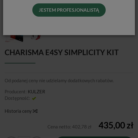
JESTEM PROFESJONALISTĄ
CHARISMA E4SY SIMPLICITY KIT
Od podanej ceny nie udzielamy dodatkowych rabatów.
Producent:
KULZER
Dostępność:
Jest
Historia ceny
435,00 zł
Cena netto:
402,78 zł