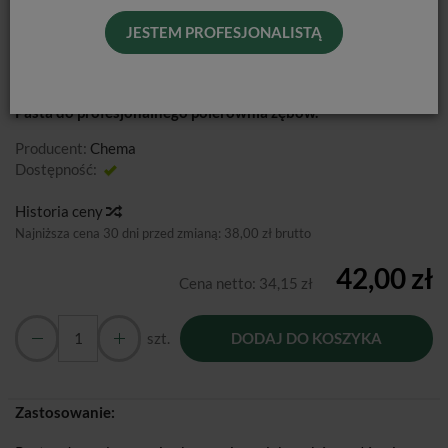
CHEMA POLISH II / 35G
JESTEM PROFESJONALISTĄ
Pasta do profesjonalnego polerownia zębów.
Producent:
Chema
Dostępność:
Jest
Historia ceny
Najniższa cena 30 dni przed zmianą:
38,00 zł brutto
42,00 zł
Cena netto:
34,15 zł
szt.
DODAJ DO KOSZYKA
Zastosowanie: