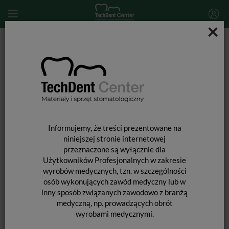
×
Start
MATERIAŁY STOMATOLOGICZNE
PREPARATY STOMATOLOGICZNE
Leki i preparaty stomatologiczne
CHLORAXiD 5,25% / 400g (duże opakowanie)
Informujemy, że treści prezentowane na
niniejszej stronie internetowej
przeznaczone są wyłącznie dla
Użytkowników Profesjonalnych w zakresie
wyrobów medycznych, tzn. w szczególności
osób wykonujących zawód medyczny lub w
inny sposób związanych zawodowo z branżą
medyczną, np. prowadzących obrót
wyrobami medycznymi.