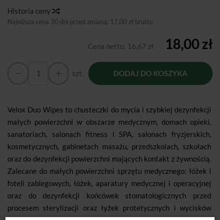
Historia ceny
Najniższa cena 30 dni przed zmianą:
17,00 zł brutto
18,00 zł
Cena netto:
16,67 zł
szt.
DODAJ DO KOSZYKA
Velox Duo Wipes to chusteczki do mycia i szybkiej dezynfekcji
małych powierzchni w obszarze medycznym, domach opieki,
sanatoriach, salonach fitness i SPA, salonach fryzjerskich,
kosmetycznych, gabinetach masażu, przedszkolach, szkołach
oraz do dezynfekcji powierzchni mających kontakt z żywnością.
Zalecane do małych powierzchni sprzętu medycznego: łóżek i
foteli zabiegowych, łóżek, aparatury medycznej i operacyjnej
oraz do dezynfekcji końcówek stomatologicznych przed
procesem sterylizacji oraz łyżek protetycznych i wycisków