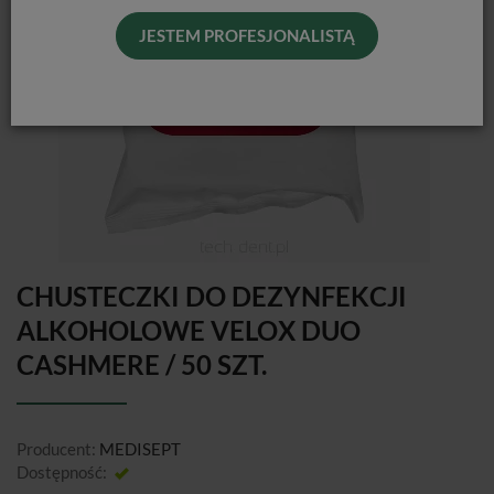
JESTEM PROFESJONALISTĄ
CHUSTECZKI DO DEZYNFEKCJI
ALKOHOLOWE VELOX DUO
CASHMERE / 50 SZT.
Producent:
MEDISEPT
Dostępność:
Jest