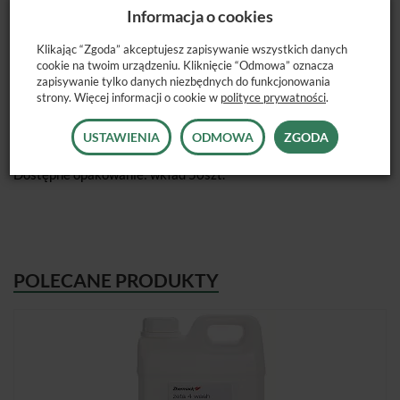
silikonowych.
Informacja o cookies
Dezynfekują powierzchnie zabijając w 30 sekund bakterie,
Klikając “Zgoda” akceptujesz zapisywanie wszystkich danych
grzyby drożdżopodobne, prątki gruźlicy, wirusy osłonkowe (w
cookie na twoim urządzeniu. Kliknięcie “Odmowa” oznacza
tym Vaccinia, BVDV, SARS-Cov-2, HIV, HBV, HCV) oraz
zapisywanie tylko danych niezbędnych do funkcjonowania
strony. Więcej informacji o cookie w
polityce prywatności
.
rotawirusy i norowirusy.
USTAWIENIA
ODMOWA
ZGODA
Wymiary: 19 x 15 cm
Dostępne opakowanie: wkład 50szt.
POLECANE PRODUKTY