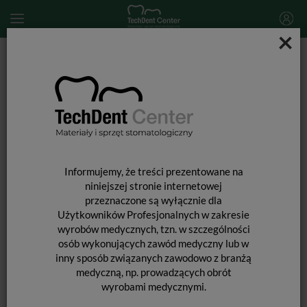
×
Start
DEZYNFEKCJA
Dezynfekcja powierzchni
Chusteczki do dezynfekcji alkoholowe Velox Duo Cashmere / 50
szt.
Informujemy, że treści prezentowane na
niniejszej stronie internetowej
przeznaczone są wyłącznie dla
Użytkowników Profesjonalnych w zakresie
wyrobów medycznych, tzn. w szczególności
osób wykonujących zawód medyczny lub w
inny sposób związanych zawodowo z branżą
medyczną, np. prowadzących obrót
wyrobami medycznymi.