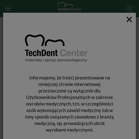
×
Start
DEZYNFEKCJA
Dezynfekcja powierzchni
Chusteczki do dezynfekcji Prosept Wipes Classic / uzup. 120 szt.
Informujemy, że treści prezentowane na
niniejszej stronie internetowej
przeznaczone są wyłącznie dla
Użytkowników Profesjonalnych w zakresie
wyrobów medycznych, tzn. w szczególności
osób wykonujących zawód medyczny lub w
inny sposób związanych zawodowo z branżą
medyczną, np. prowadzących obrót
wyrobami medycznymi.