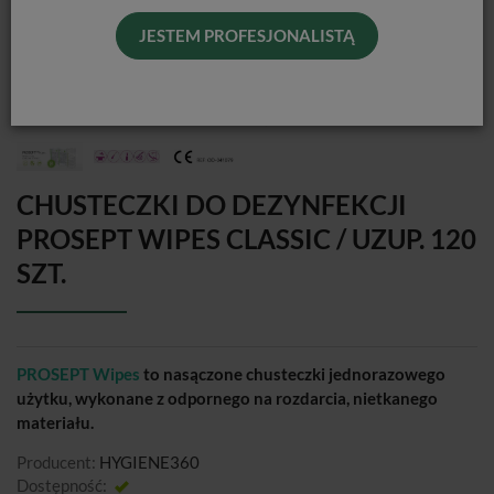
JESTEM PROFESJONALISTĄ
CHUSTECZKI DO DEZYNFEKCJI
PROSEPT WIPES CLASSIC / UZUP. 120
SZT.
PROSEPT Wipes
to nasączone chusteczki jednorazowego
użytku, wykonane z odpornego na rozdarcia, nietkanego
materiału.
Producent:
HYGIENE360
Dostępność:
Jest