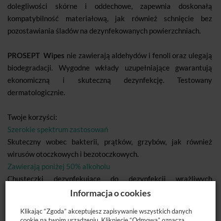
dolegliwości skórne i oddechowe, zapewnia doskonałą
kompatybilność materiałową, jak również schnięcie bez
pozostawiania śladów na dezynfekowanych powierzchniach.
PROSEPT Wipes
nie zawierają aldehydów i fenoli oraz ulegają
biodegradacji. Wygodne wkłady uzupełniające gwarantują
ekonomiczną i skuteczną dezynfekcję. Testowany
dermatologicznie.
Twoje korzyści:
Szerokie spektrum zastosowań
Skuteczny wobec bakterii, prątków, grzybów, jak również
wirusów otoczkowych i bezotoczkowych.
Zawierają poniżej 50% alkoholu
Chusteczki dezynfekujące do dezynfekcji wrażliwych
powierzchni takich jak sztuczna skóra czy szkło akrylowe.
Informacja o cookies
Gotowe do użycia mokre chusteczki
Klikając “Zgoda” akceptujesz zapisywanie wszystkich danych
Stosowanie chusteczek eliminuje potrzebę stosowania
cookie na twoim urządzeniu. Kliknięcie “Odmowa” oznacza