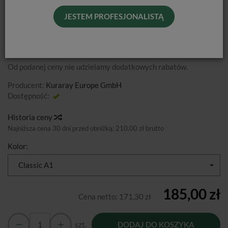
CLEARFIL MAJESTY ES-2 /
JESTEM PROFESJONALISTĄ
STRZYKAWKA 3,6G
Od podanej ceny nie udzielamy dodatkowych rabatów.
Producent:
Kuraray Europe GmbH
Dostępność:
Jest
Historia ceny
Najniższa cena 30 dni przed obniżką:
210,00 zł brutto
Kolor:
Classic A1
185,00 zł
Cena netto:
171,30 zł
szt.
DODAJ DO KOSZYKA