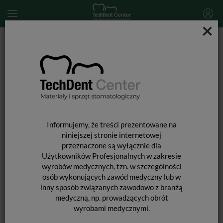
×
Start
MATERIAŁY STOMATOLOGICZNE
MATERIAŁY WYPEŁNIAJĄCE I WIĄŻĄCE
MATERIAŁY WYPEŁNIENIOWE ŚWIATŁOUTWARDZALNE
Clearfil Majesty ES-2 / strzykawka 3,6g
Informujemy, że treści prezentowane na
niniejszej stronie internetowej
przeznaczone są wyłącznie dla
Użytkowników Profesjonalnych w zakresie
wyrobów medycznych, tzn. w szczególności
osób wykonujących zawód medyczny lub w
inny sposób związanych zawodowo z branżą
medyczną, np. prowadzących obrót
wyrobami medycznymi.