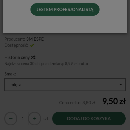
JESTEM PROFESJONALISTĄ
Producent:
3M ESPE
Dostępność:
Jest
Historia ceny
Najniższa cena 30 dni przed zmianą:
8,99 zł brutto
Smak:
mięta
9,50 zł
Cena netto:
8,80 zł
szt.
DODAJ DO KOSZYKA