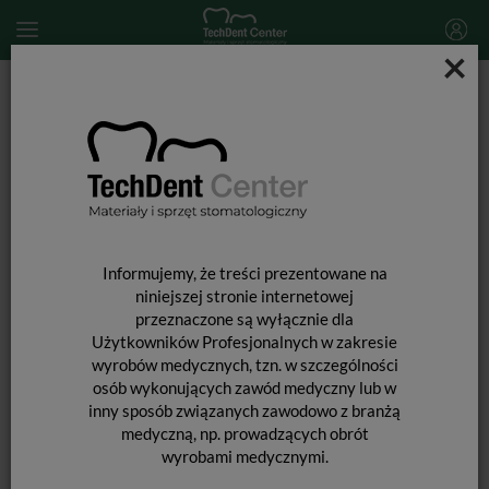
×
Start
MATERIAŁY STOMATOLOGICZNE
PROFILAKTYKA
Lakiery i laki profilaktyczne
Clinpro Clear L-Pop / 0,5ml
Informujemy, że treści prezentowane na
niniejszej stronie internetowej
przeznaczone są wyłącznie dla
Użytkowników Profesjonalnych w zakresie
wyrobów medycznych, tzn. w szczególności
osób wykonujących zawód medyczny lub w
inny sposób związanych zawodowo z branżą
medyczną, np. prowadzących obrót
CLINPRO CLEAR L-POP / 0,5ML
wyrobami medycznymi.