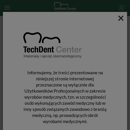
×
Start
MATERIAŁY STOMATOLOGICZNE
ODBUDOWA ZRĘBU ZĘBA POD KORONY
Core-X Flow / 4,75g (samomieszająca strzykawka)
Informujemy, że treści prezentowane na
niniejszej stronie internetowej
przeznaczone są wyłącznie dla
Użytkowników Profesjonalnych w zakresie
wyrobów medycznych, tzn. w szczególności
osób wykonujących zawód medyczny lub w
inny sposób związanych zawodowo z branżą
medyczną, np. prowadzących obrót
wyrobami medycznymi.