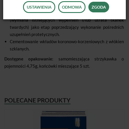
Wskazania:
USTAWIENIA
ODMOWA
ZGODA
Odbudowa zrębu koronowego w zębach żywych i martwych
(wymiana istniejących wypełnień i/lub utrata tkanek
twardych) jako etap poprzedzający wykonanie pośrednich
uzupełnień protetycznych.
Cementowanie wkładów koronowo-korzeniowych z włókien
szklanych.
Dostępne opakowanie:
samomieszająca strzykawka o
pojemności 4,75g, końcówki mieszające 5 szt.
POLECANE PRODUKTY