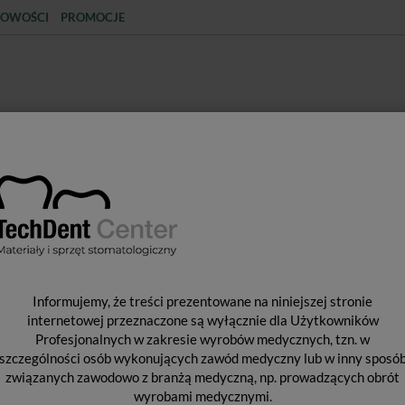
OWOŚCI
PROMOCJE
KCJA
STERYLIZACJA
MATERIAŁY JEDNORAZOWE
SPRZĘT PROTETYCZNY
ŚR
KORONOWO-KORZENIOWE i ĆWIEKI OKOŁOMIAZGOWE
Ćwieki 
Informujemy, że treści prezentowane na niniejszej stronie
Ć
internetowej przeznaczone są wyłącznie dla Użytkowników
0
Profesjonalnych w zakresie wyrobów medycznych, tzn. w
szczególności osób wykonujących zawód medyczny lub w inny sposó
związanych zawodowo z branżą medyczną, np. prowadzących obrót
wyrobami medycznymi.