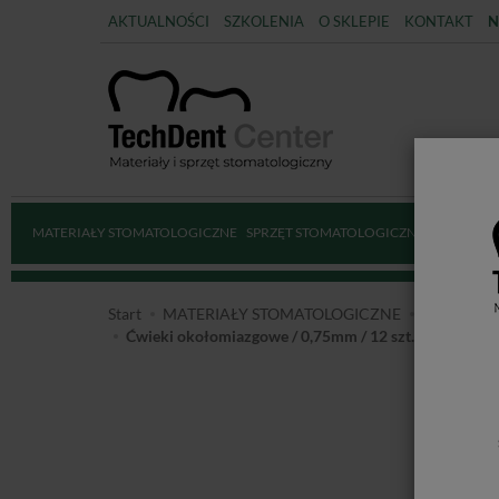
AKTUALNOŚCI
SZKOLENIA
O SKLEPIE
KONTAKT
N
MATERIAŁY STOMATOLOGICZNE
SPRZĘT STOMATOLOGICZNY
DEZYNFE
Start
MATERIAŁY STOMATOLOGICZNE
WKŁADY 
Ćwieki okołomiazgowe / 0,75mm / 12 szt.