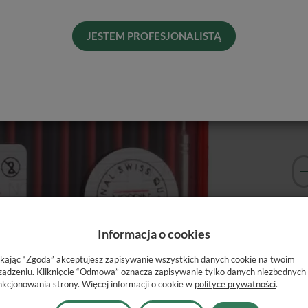
Ćw
wys
JESTEM PROFESJONALISTĄ
Pro
Dos
His
Naj
Informacja o cookies
ikając “Zgoda” akceptujesz zapisywanie wszystkich danych cookie na twoim
ządzeniu. Kliknięcie “Odmowa” oznacza zapisywanie tylko danych niezbędnych
nkcjonowania strony. Więcej informacji o cookie w
polityce prywatności
.