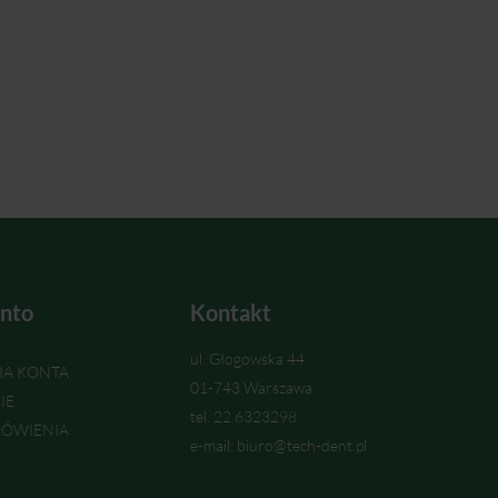
nto
Kontakt
ul. Głogowska 44
IA KONTA
01-743 Warszawa
IE
tel. 22 6323298
ÓWIENIA
e-mail: biuro@tech-dent.pl