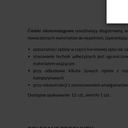
Ćwieki okołomiazgowe
umożliwiają długotrwałą, w
nowoczesnych materiałów do wypełnień, zapewniając
pozostałości zębiny w części koronowej zęba nie 
stosowanie technik adhezyjnych jest ograniczon
materiałem wiążącym
przy odbudowie kikuta żywych zębów z roz
kompozytowych
przy rekonstrukcji z zastosowaniem amalgamatów 
Dostępne opakowanie: 12 szt., wiertło 1 szt.