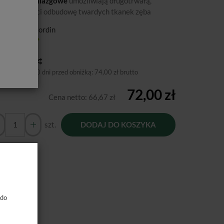
ieki okołomiazgowe
umożliwiają długotrwałą,
okiej jakości odbudowę twardych tkanek zęba
ducent:
H.Nordin
tępność:
Jest
toria ceny
niższa cena 30 dni przed obniżką:
74,00 zł brutto
72,00 zł
Cena netto:
66,67 zł
szt.
DODAJ DO KOSZYKA
 do