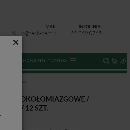
MAIL:
INFOLINIA:
biuro@tech-dent.pl
22 869 0765
×
ODKI OCHRONY OSOBISTEJ
PROTETYKA
okołomiazgowe
WIEKI OKOŁOMIAZGOWE /
,75MM / 12 SZT.
b