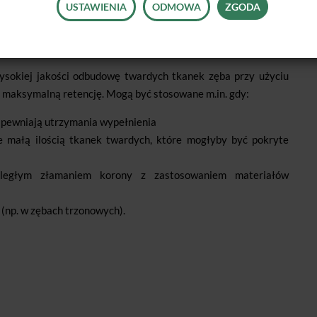
USTAWIENIA
ODMOWA
ZGODA
ysokiej jakości odbudowę twardych tkanek zęba przy użyciu
 maksymalną retencję. Mogą być stosowane m.in. gdy:
zapewniają utrzymania wypełnienia
e małą ilością tkanek twardych, które mogłyby być pokryte
ległym złamaniem korony z zastosowaniem materiałów
(np. w zębach trzonowych).