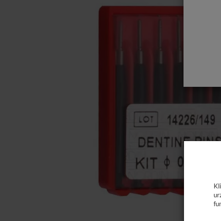
Kl
ur
fu