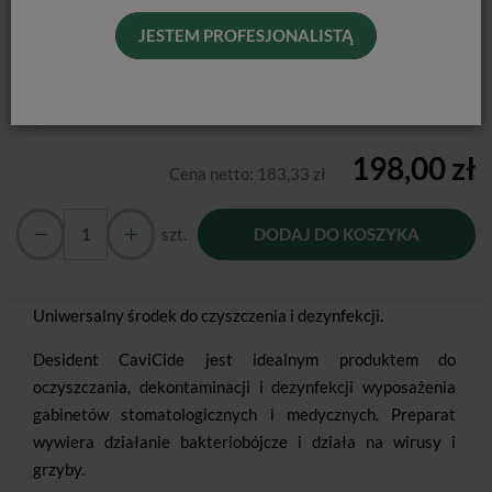
Producent:
Kerr
JESTEM PROFESJONALISTĄ
Dostępność:
Jest
Historia ceny
Najniższa cena 30 dni przed zmianą:
185,00 zł brutto
198,00 zł
Cena netto:
183,33 zł
szt.
DODAJ DO KOSZYKA
Uniwersalny środek do czyszczenia i dezynfekcji.
Desident CaviCide jest idealnym produktem do
oczyszczania, dekontaminacji i dezynfekcji wyposażenia
gabinetów stomatologicznych i medycznych. Preparat
wywiera działanie bakteriobójcze i działa na wirusy i
grzyby.