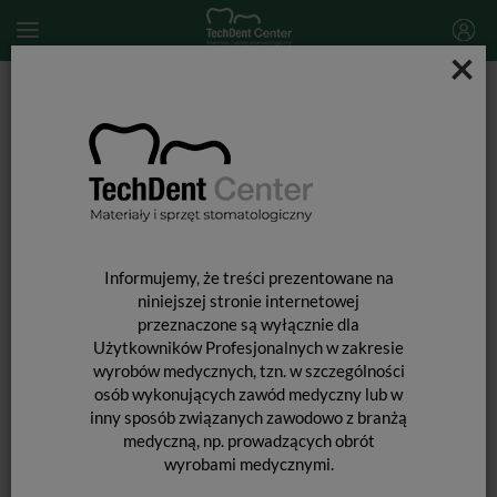
×
Start
DEZYNFEKCJA
Dezynfekcja powierzchni
Desident CaviCide / 5L
Informujemy, że treści prezentowane na
niniejszej stronie internetowej
przeznaczone są wyłącznie dla
Użytkowników Profesjonalnych w zakresie
wyrobów medycznych, tzn. w szczególności
osób wykonujących zawód medyczny lub w
inny sposób związanych zawodowo z branżą
DESIDENT CAVICIDE / 5L
medyczną, np. prowadzących obrót
wyrobami medycznymi.