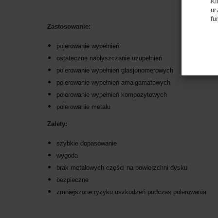
Kl
ur
fu
Zastosowanie:
polerowanie wypełnień
ostateczne nabłyszczanie uzupełnień
polerowanie wypełnień glasjonomerowych
polerowanie wypełnień amalgamatowych
polerowanie wypełnień kompozytowych
polerowanie metalu
Zalety:
szybkie dopasowanie
wygoda
brak metalowych części na powierzchni dysku
bezpieczne
zmniejszone ryzyko uszkodzeń podczas polerowania