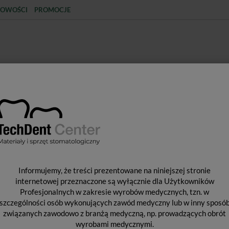
OWOŚCI
PROMOCJE
KCJA
STERYLIZACJA
MATERIAŁY JEDNORAZOWE
SPRZĘT PROTETYCZNY
ŚR
IA DO POLEROWANIA
Diamond Felts - filcowe dyski 8 / 12mm / Ass. 2
D
Informujemy, że treści prezentowane na niniejszej stronie
DY
internetowej przeznaczone są wyłącznie dla Użytkowników
Profesjonalnych w zakresie wyrobów medycznych, tzn. w
szczególności osób wykonujących zawód medyczny lub w inny sposó
związanych zawodowo z branżą medyczną, np. prowadzących obrót
Fi
wyrobami medycznymi.