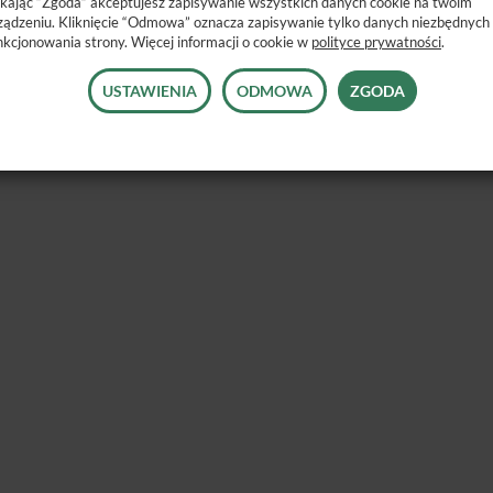
ikając “Zgoda” akceptujesz zapisywanie wszystkich danych cookie na twoim
ządzeniu. Kliknięcie “Odmowa” oznacza zapisywanie tylko danych niezbędnych
nkcjonowania strony. Więcej informacji o cookie w
polityce prywatności
.
USTAWIENIA
ODMOWA
ZGODA