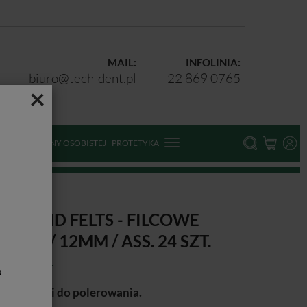
MAIL:
INFOLINIA:
biuro@tech-dent.pl
22 869 0765
×
ODKI OCHRONY OSOBISTEJ
PROTETYKA
4 szt.
IAMOND FELTS - FILCOWE
SKI 8 / 12MM / ASS. 24 SZT.
b
lcowe dyski do polerowania.