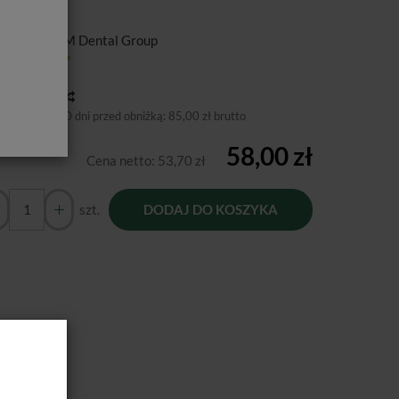
ducent:
FGM Dental Group
tępność:
Jest
toria ceny
niższa cena 30 dni przed obniżką:
85,00 zł brutto
58,00 zł
Cena netto:
53,70 zł
szt.
DODAJ DO KOSZYKA