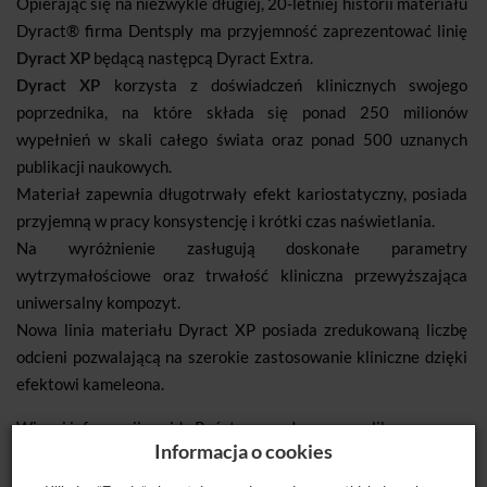
Opierając się na niezwykle długiej, 20-letniej historii materiału
Dyract® firma Dentsply ma przyjemność zaprezentować linię
Dyract XP
będącą następcą Dyract Extra.
Dyract XP
korzysta z doświadczeń klinicznych swojego
poprzednika, na które składa się ponad 250 milionów
wypełnień w skali całego świata oraz ponad 500 uznanych
publikacji naukowych.
Materiał zapewnia długotrwały efekt kariostatyczny, posiada
przyjemną w pracy konsystencję i krótki czas naświetlania.
Na wyróżnienie zasługują doskonałe parametry
wytrzymałościowe oraz trwałość kliniczna przewyższająca
uniwersalny kompozyt.
Nowa linia materiału Dyract XP posiada zredukowaną liczbę
odcieni pozwalającą na szerokie zastosowanie kliniczne dzięki
efektowi kameleona.
Więcej informacji znajdą Państwo w załączonym pliku.
Informacja o cookies
Dostępne kolory:
A2, A3, A3.5, B1.