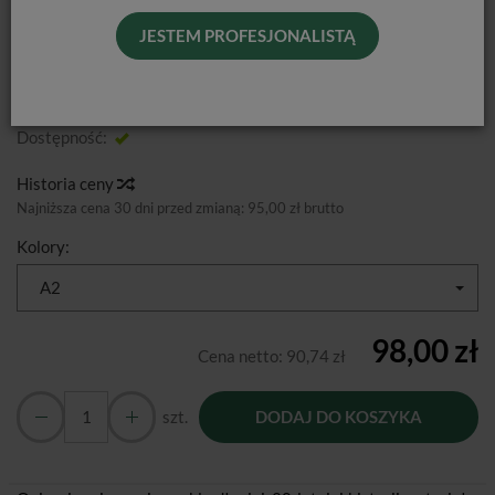
JESTEM PROFESJONALISTĄ
Od podanej ceny nie udzielamy dodatkowych rabatów.
Producent:
Dentsply Sirona
Dostępność:
Jest
Historia ceny
Najniższa cena 30 dni przed zmianą:
95,00 zł brutto
Kolory:
A2
98,00 zł
Cena netto:
90,74 zł
szt.
DODAJ DO KOSZYKA