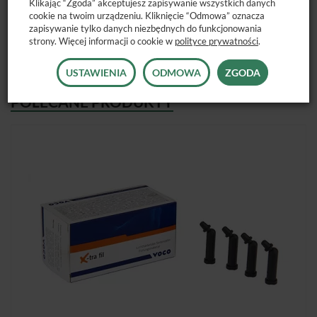
Klikając “Zgoda” akceptujesz zapisywanie wszystkich danych
cookie na twoim urządzeniu. Kliknięcie “Odmowa” oznacza
Dostępne opakowanie:
5 kompiul 0,25g.
zapisywanie tylko danych niezbędnych do funkcjonowania
strony. Więcej informacji o cookie w
polityce prywatności
.
USTAWIENIA
ODMOWA
ZGODA
POLECANE PRODUKTY