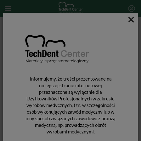
×
Start
MATERIAŁY STOMATOLOGICZNE
MATERIAŁY WYPEŁNIAJĄCE I WIĄŻĄCE
MATERIAŁY WYPEŁNIENIOWE ŚWIATŁOUTWARDZALNE
Dyract XP / 5 x 0,25g
Informujemy, że treści prezentowane na
niniejszej stronie internetowej
przeznaczone są wyłącznie dla
Użytkowników Profesjonalnych w zakresie
wyrobów medycznych, tzn. w szczególności
osób wykonujących zawód medyczny lub w
inny sposób związanych zawodowo z branżą
medyczną, np. prowadzących obrót
DYRACT XP / 5 X 0,25G
wyrobami medycznymi.