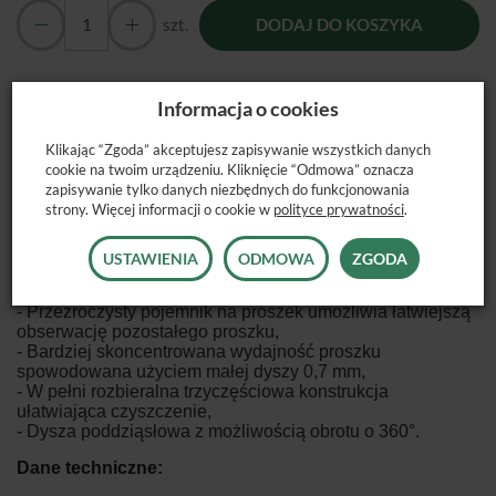
szt.
DODAJ DO KOSZYKA
Informacja o cookies
AP-H Piaskarka
na rękaw turbinowy to nowoczesne
narzędzie stomatologiczne, które wykorzystuje sprężone
Klikając “Zgoda” akceptujesz zapisywanie wszystkich danych
powietrze do precyzyjnego polerowania i oczyszczania
cookie na twoim urządzeniu. Kliknięcie “Odmowa” oznacza
powierzchni zęba. Jest to narzędzie, które stało się
zapisywanie tylko danych niezbędnych do funkcjonowania
powszechnie stosowane w nowej erze kontroli biofilmu,
strony. Więcej informacji o cookie w
polityce prywatności
.
oferując wydajność i komfort zarówno dla lekarza, jak i
pacjenta.
USTAWIENIA
ODMOWA
ZGODA
Zalety:
- Przezroczysty pojemnik na proszek umożliwia łatwiejszą
obserwację pozostałego proszku,
- Bardziej skoncentrowana wydajność proszku
spowodowana użyciem małej dyszy 0,7 mm,
- W pełni rozbieralna trzyczęściowa konstrukcja
ułatwiająca czyszczenie,
- Dysza poddziąsłowa z możliwością obrotu o 360°.
Dane techniczne: