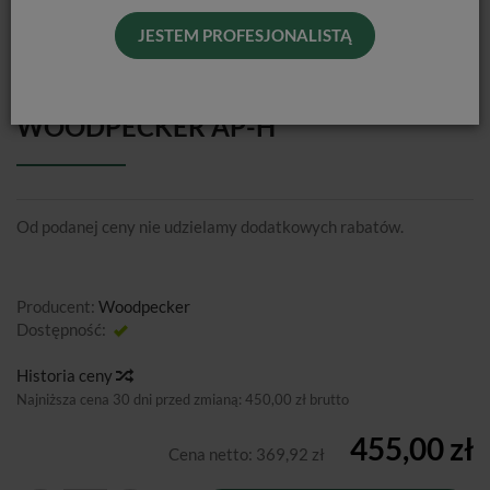
JESTEM PROFESJONALISTĄ
DYSZA DO PIASKARKI
WOODPECKER AP-H
Od podanej ceny nie udzielamy dodatkowych rabatów.
Producent:
Woodpecker
Dostępność:
Jest
Historia ceny
Najniższa cena 30 dni przed zmianą:
450,00 zł brutto
455,00 zł
Cena netto:
369,92 zł