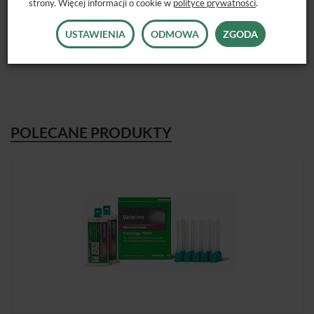
strony. Więcej informacji o cookie w
polityce prywatności
.
Dostępne opakowanie: putty soft normal 2 x 250ml.
USTAWIENIA
ODMOWA
ZGODA
POLECANE PRODUKTY