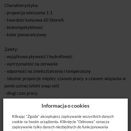
Charakterystyka:
- proporcja mieszania 1:1
- twardość końcowa 60 Shore'A
- biokompatybilność
- kolor pomarańczowy
Zalety:
- wyjątkowa płynność i hydrofilność
- wytrzymałość na zerwanie
- odporność na zniekształcenia i temperaturę
- idealne proporcje między czasem pracy a czasem wiązania w
jamie ustnej (efekt snap-set)
- długi czas pracy
- krótki czas wiązania w jamie ustnej
Informacja o cookies
- bezpieczna dezynfekcja w preparatach Masterin, Zeta 7
Solution lub Zeta 7 Spray
Klikając “Zgoda” akceptujesz zapisywanie wszystkich danych
cookie na twoim urządzeniu. Kliknięcie “Odmowa” oznacza
- 3 lata gwarancji
zapisywanie tylko danych niezbędnych do funkcjonowania