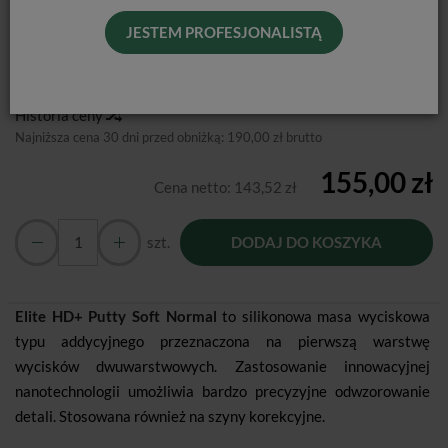
Od podanej ceny nie udzielamy dodatkowego rabatu.
JESTEM PROFESJONALISTĄ
Producent:
Zhermack
Dostępność:
Jest
Historia ceny
Najniższa cena 30 dni przed obniżką:
190,00 zł brutto
155,00 zł
Cena netto:
143,52 zł
szt.
DODAJ DO KOSZYKA
Elite HD+ Putty Soft Normal
to silikonowa masa wyciskowa
typu addycyjnego przeznaczona na pierwszą warstwę
wycisków dwuwarstwowych. Zastosowanie innowacyjnej
nanotechnologii umożliwia bardzo precyzyjne odwzorowanie
detali. Stosowana również na szyny korekcyjne.