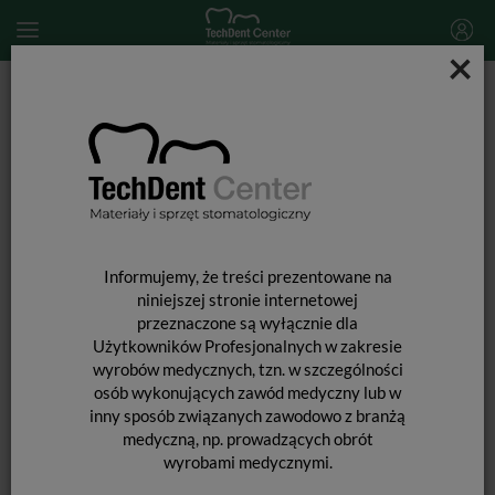
×
Start
MATERIAŁY STOMATOLOGICZNE
MASY WYCISKOWE
Masy wyciskowe poliwinylosiloksanowe (A-silikony)
Elite HD+ Putty Soft Normal / 2 x 250ml
Informujemy, że treści prezentowane na
niniejszej stronie internetowej
przeznaczone są wyłącznie dla
Użytkowników Profesjonalnych w zakresie
wyrobów medycznych, tzn. w szczególności
ELITE HD+ PUTTY SOFT NORMAL / 2
osób wykonujących zawód medyczny lub w
X 250ML
inny sposób związanych zawodowo z branżą
medyczną, np. prowadzących obrót
wyrobami medycznymi.