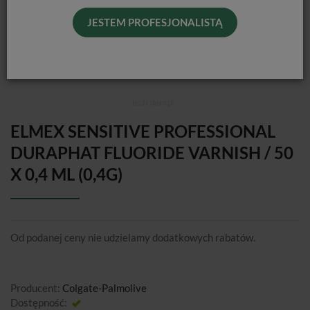
JESTEM PROFESJONALISTĄ
ELMEX SENSITIVE PROFESSIONAL
DURAPHAT FLUORIDE VARNISH / 50
X 0,4 ML (0,4G)
Od podanej ceny nie udzielamy dodatkowych rabatów.
Producent:
Colgate-Palmolive
Dostępność:
Jest