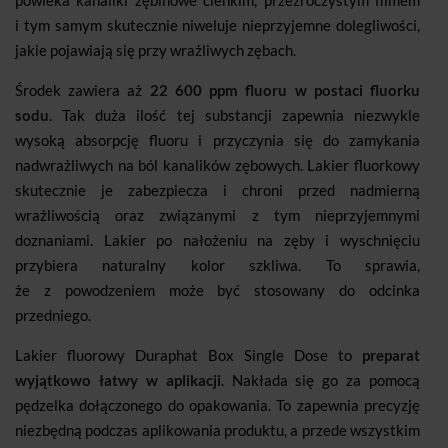
powleka kanaliki zębinowe cienkim, przezroczystym filmem
i tym samym skutecznie niweluje nieprzyjemne dolegliwości,
jakie pojawiają się przy wrażliwych zębach.
Środek zawiera aż
22 600 ppm fluoru w postaci fluorku
sodu
. Tak duża ilość tej substancji zapewnia niezwykle
wysoką absorpcję fluoru i przyczynia się do zamykania
nadwrażliwych na ból kanalików zębowych. Lakier fluorkowy
skutecznie je zabezpiecza i chroni przed nadmierną
wrażliwością oraz związanymi z tym nieprzyjemnymi
doznaniami. Lakier po nałożeniu na zęby i wyschnięciu
przybiera naturalny kolor szkliwa. To sprawia,
że z powodzeniem może być stosowany do odcinka
przedniego.
Lakier fluorowy Duraphat Box Single Dose to
preparat
wyjątkowo łatwy w aplikacji
. Nakłada się go za pomocą
pędzelka dołączonego do opakowania. To zapewnia precyzję
niezbędną podczas aplikowania produktu, a przede wszystkim