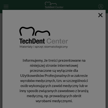
×
Start
MATERIAŁY STOMATOLOGICZNE
PROFILAKTYKA
Lakiery i laki profilaktyczne
Elmex Sensitive Professional Duraphat Fluoride Varnish / 50 x
0,4 ml (0,4g)
Informujemy, że treści prezentowane na
niniejszej stronie internetowej
przeznaczone są wyłącznie dla
Użytkowników Profesjonalnych w zakresie
wyrobów medycznych, tzn. w szczególności
osób wykonujących zawód medyczny lub w
inny sposób związanych zawodowo z branżą
medyczną, np. prowadzących obrót
wyrobami medycznymi.