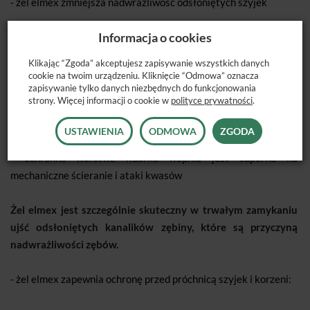
- żel elmex zmniejsza nadwrażliwość odsłoniętych szyjek
Informacja o cookies
- stosowanie żelu elmex prowadzi do powstawania
przylegającej do powierzchni szkliwa i zębiny warstwy fluorku
Klikając “Zgoda” akceptujesz zapisywanie wszystkich danych
wapnia
cookie na twoim urządzeniu. Kliknięcie “Odmowa” oznacza
zapisywanie tylko danych niezbędnych do funkcjonowania
strony. Więcej informacji o cookie w
polityce prywatności
.
- żel elmex wnika do kanalików zębiny i tworzy tam fluorek
wapnia, który zamyka kanaliki
USTAWIENIA
ODMOWA
ZGODA
- ochronna warstwa fluorku wapnia jest odporna na
mechaniczne ścieranie i ataki kwasów
Żel elmex jest szczególnie skuteczny w trwałym zamykaniu
ujść odsłoniętych kanalików zębiny, które są przyczyną
nadwrażliwości zębów.
- żel elmex zapewnia ochronę przed próchnicą szyjek i korzeni: