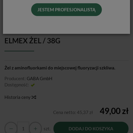
JESTEM PROFESJONALISTĄ
ELMEX ŻEL / 38G
Żel z aminofluorkami do miejscowej fluoryzacji szkliwa.
Producent:
GABA GmbH
Dostępność:
Jest
Historia ceny
49,00 zł
Cena netto:
45,37 zł
szt.
DODAJ DO KOSZYKA