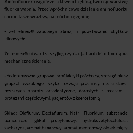
Aminofluorek reaguje ze szkliwem i zębiną, tworząc warstwę
fluorku wapnia. Przeciwpróchnicowe działanie aminofluorku
chroni także wrażliwą na próchnicę zębinę
- żel elmex® zapobiega abrazji i powstawaniu ubytków
klinowych:
Żel elmex® utwardza szyjkę, czyniąc ją bardziej odporną na
mechaniczne ścieranie.
- do intensywnej grupowej profilaktyki próchnicy, szczególnie w
grupach wysokiego ryzyka rozwoju próchnicy, np. u dzieci
noszących aparaty ortodontyczne, dorosłych z mostami i
protezami częściowymi, pacjentów z kserostomią
Skład
: Olaflurum, Dectaflurum, Natrii Fluoridum, substancje
pomocnicze: glikol propylenowy, hydroksyetyloceluloza,
sacharyna, aromat bananowy, aromat mentonowy, olejek mięty