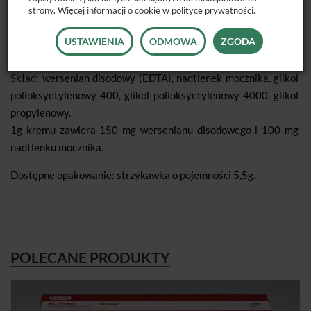
strony. Więcej informacji o cookie w
polityce prywatności
.
kanału ewentualnych pozostałości miazgi i opiłków
zębinowych, a także dokładniejsze usunięcie warstwy mazistej
USTAWIENIA
ODMOWA
ZGODA
powstającej przy mechanicznym opracowywaniu kanału.
Skład: wersenian disodowy (EDTA), nadtlenek mocznika, glikol
polioksyetylenowy 400, glikol polioksyetylenowy 4000, glikol
propylenowy.
1g kremu zawiera 150 mg wersenianu disodowego i 100 mg
nadtlenku mocznika.
Dostępne opakowanie: strzykawka o pojemności 5,5g.
POLECANE PRODUKTY