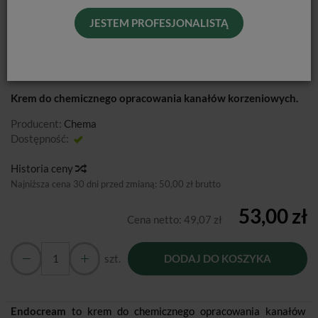
JESTEM PROFESJONALISTĄ
ENDOCREAM / 5,5G
Krem do chemicznego opracowania kanałów korzeniowych.
Producent:
Chema
Dostępność:
Jest
Historia ceny
Najniższa cena 30 dni przed zmianą:
50,00 zł brutto
53,00 zł
Cena netto:
49,07 zł
szt.
DODAJ DO KOSZYKA
Endocream
to krem do chemicznego opracowania kanałów