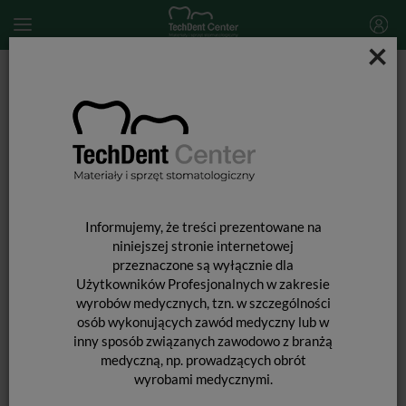
×
Start
MATERIAŁY STOMATOLOGICZNE
ENDODONCJA
Materiały do poszerzania kanałów
Endocream / 5,5g
Informujemy, że treści prezentowane na
niniejszej stronie internetowej
przeznaczone są wyłącznie dla
Użytkowników Profesjonalnych w zakresie
wyrobów medycznych, tzn. w szczególności
osób wykonujących zawód medyczny lub w
inny sposób związanych zawodowo z branżą
medyczną, np. prowadzących obrót
wyrobami medycznymi.