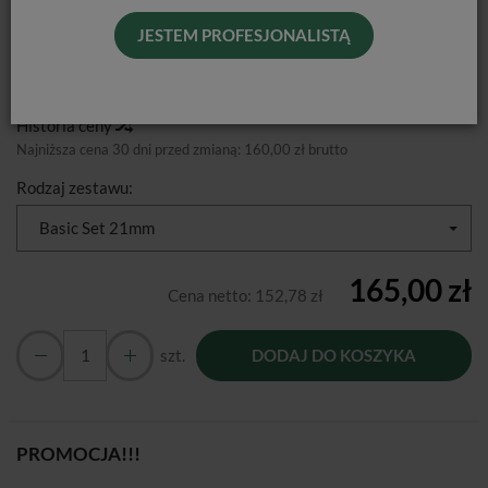
JESTEM PROFESJONALISTĄ
Producent:
Poldent
Dostępność:
Jest
Historia ceny
Najniższa cena 30 dni przed zmianą:
160,00 zł brutto
Rodzaj zestawu:
Basic Set 21mm
165,00 zł
Cena netto:
152,78 zł
szt.
DODAJ DO KOSZYKA
PROMOCJA!!!