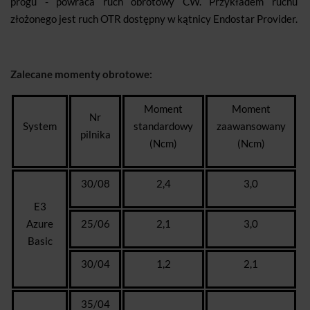
progu - powraca ruch obrotowy CW. Przykładem ruchu
złożonego jest ruch OTR dostępny w kątnicy Endostar Provider.
Zalecane momenty obrotowe:
Moment
Moment
Nr
System
standardowy
zaawansowany
pilnika
(Ncm)
(Ncm)
30/08
2,4
3,0
E3
Azure
25/06
2,1
3,0
Basic
30/04
1,2
2,1
35/04