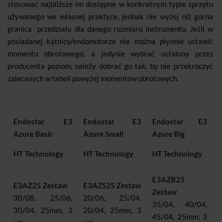
stosować najbliższe im dostępne w konkretnym typie sprzętu
używanego we własnej praktyce, jednak nie wyżej niż górna
granica przedziału dla danego rozmiaru instrumentu. Jeśli w
posiadanej kątnicy/endomotorze nie można płynnie ustawić
momentu obrotowego, a jedynie wybrać ustalony przez
producenta poziom, należy dobrać go tak, by nie przekroczyć
zalecanych w tabeli powyżej momentów obrotowych.
Endostar E3
Endostar E3
Endostar E3
Azure Basic
Azure Small
Azure Big
HT Technology
HT Technology
HT Technology
E3AZB25
E3AZ25 Zestaw
E3AZS25 Zestaw
Zestaw
30/08, 25/06,
20/06, 25/04,
35/04, 40/04,
30/04, 25mm, 3
20/04, 25mm, 3
45/04, 25mm, 3