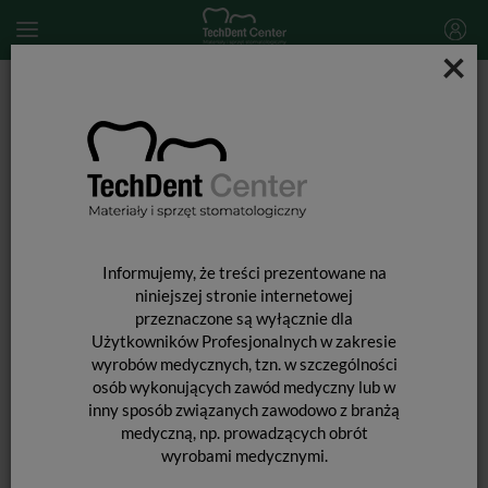
×
Start
MATERIAŁY STOMATOLOGICZNE
ENDODONCJA
Narzędzia kanałowe
Endostar E3 AZURE / zestaw 3 szt.
Informujemy, że treści prezentowane na
niniejszej stronie internetowej
przeznaczone są wyłącznie dla
Użytkowników Profesjonalnych w zakresie
wyrobów medycznych, tzn. w szczególności
osób wykonujących zawód medyczny lub w
inny sposób związanych zawodowo z branżą
ENDOSTAR E3 AZURE / ZESTAW 3
medyczną, np. prowadzących obrót
SZT.
wyrobami medycznymi.