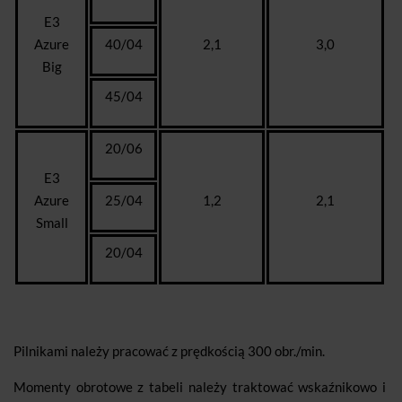
E3
Azure
40/04
2,1
3,0
Big
45/04
20/06
E3
Azure
25/04
1,2
2,1
Small
20/04
Pilnikami należy pracować z prędkością 300 obr./min.
Momenty obrotowe z tabeli należy traktować wskaźnikowo i