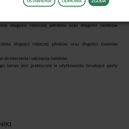
USTAWIENIA
ODMOWA
ZGODA
enia długości roboczej pilników oraz długości ćwieków
zenia długości roboczej pilników oraz długości ćwieków
ł do mierzenia i odcinania ćwieków.
jego barwa jest praktyczna w użytkowaniu (brudzące pasty
NIKI