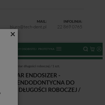
MAIL:
INFOLINIA:
biuro@tech-dent.pl
22 869 0765
×
ODKI OCHRONY OSOBISTEJ
PROTETYKA
ycna do pomiar długości roboczej / 1 szt.
NDOSTAR ENDOSIZER -
INIJKA ENDODONTYCNA DO
OMIAR DŁUGOŚCI ROBOCZEJ /
b
SZT.