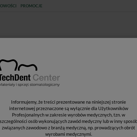
OWOŚCI
PROMOCJE
KCJA
STERYLIZACJA
MATERIAŁY JEDNORAZOWE
SPRZĘT PROTETYCZNY
ŚR
NCJA
Materiały pomocnicze
Endostar ENDOsizer - linijka endodont
E
Informujemy, że treści prezentowane na niniejszej stronie
L
internetowej przeznaczone są wyłącznie dla Użytkowników
Profesjonalnych w zakresie wyrobów medycznych, tzn. w
P
szczególności osób wykonujących zawód medyczny lub w inny sposó
1 
związanych zawodowo z branżą medyczną, np. prowadzących obrót
wyrobami medycznymi.