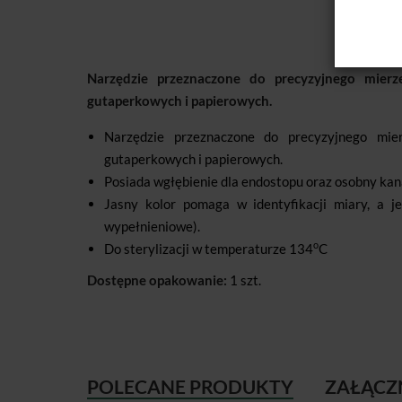
Narzędzie przeznaczone do precyzyjnego mierz
gutaperkowych i papierowych.
Narzędzie przeznaczone do precyzyjnego mier
gutaperkowych i papierowych.
Posiada wgłębienie dla endostopu oraz osobny kana
Jasny kolor pomaga w identyfikacji miary, a 
wypełnieniowe).
o
Do sterylizacji w temperaturze 134
C
Dostępne opakowanie:
1 szt.
POLECANE PRODUKTY
ZAŁĄCZ