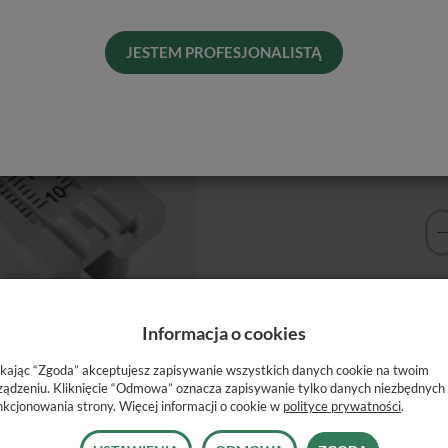
Pro
JESTEM PROFESJONALISTĄ
Dos
His
Naj
Informacja o cookies
ikając “Zgoda” akceptujesz zapisywanie wszystkich danych cookie na twoim
ządzeniu. Kliknięcie “Odmowa” oznacza zapisywanie tylko danych niezbędnych
nkcjonowania strony. Więcej informacji o cookie w
polityce prywatności
.