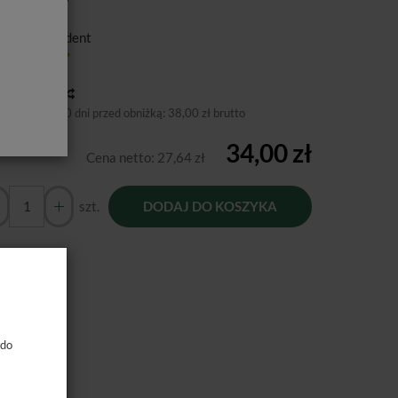
ducent:
Poldent
tępność:
Jest
toria ceny
niższa cena 30 dni przed obniżką:
38,00 zł brutto
34,00 zł
Cena netto:
27,64 zł
szt.
DODAJ DO KOSZYKA
 do