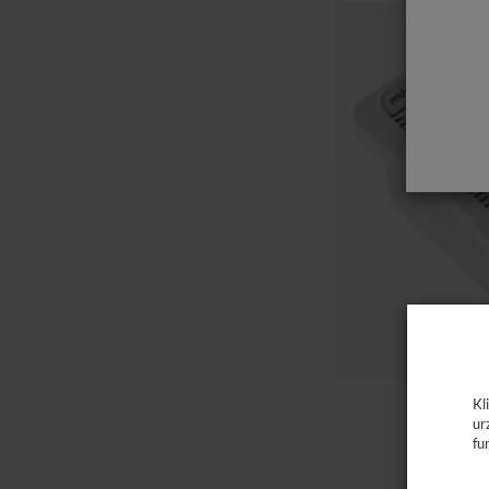
Kl
ur
fu