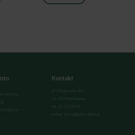
nto
Kontakt
ul. Głogowska 44
IA KONTA
01-743 Warszawa
IE
tel. 22 6323298
ÓWIENIA
e-mail: biuro@tech-dent.pl