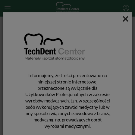
×
Start
MATERIAŁY STOMATOLOGICZNE
MATERIAŁY WYPEŁNIAJĄCE I WIĄŻĄCE
MATERIAŁY GLASJONOMEROWE
Glasjonomery
EQUIA Forte HT Intro Pack
Informujemy, że treści prezentowane na
niniejszej stronie internetowej
przeznaczone są wyłącznie dla
Użytkowników Profesjonalnych w zakresie
wyrobów medycznych, tzn. w szczególności
osób wykonujących zawód medyczny lub w
inny sposób związanych zawodowo z branżą
medyczną, np. prowadzących obrót
wyrobami medycznymi.