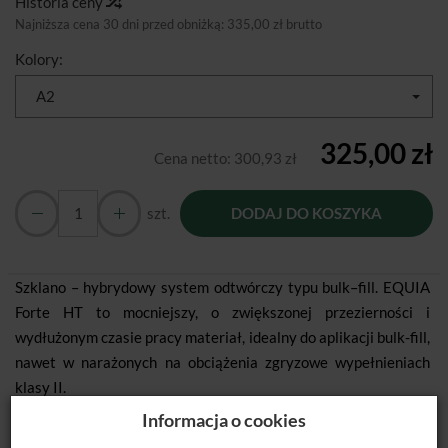
Historia ceny
Najniższa cena 30 dni przed obniżką:
335,00 zł brutto
Kolory:
A2
325,00 zł
Cena netto:
300,93 zł
szt.
DODAJ DO KOSZYKA
Szklano – hybrydowy system odtwórczy typu bulk–fill. EQUIA
Forte HT to mocniejszy, o zwiększonej przezierności i
wydłużonym czasie pracy materiał, idealny do aplikacji bulk-fill,
nawet w narażonych na obciążenia zgryzowe wypełnieniach
klasy II.
Informacja o cookies