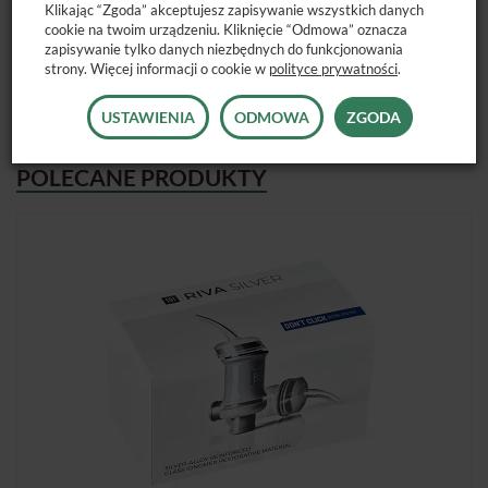
Klikając “Zgoda” akceptujesz zapisywanie wszystkich danych
Dostępne opakowanie:
EQUIA Forte HT Intro Pack (20
cookie na twoim urządzeniu. Kliknięcie “Odmowa” oznacza
kapsułek Equia Forte HT + Equia Forte Coat 20 x 0,1ml).
zapisywanie tylko danych niezbędnych do funkcjonowania
strony. Więcej informacji o cookie w
polityce prywatności
.
USTAWIENIA
ODMOWA
ZGODA
POLECANE PRODUKTY