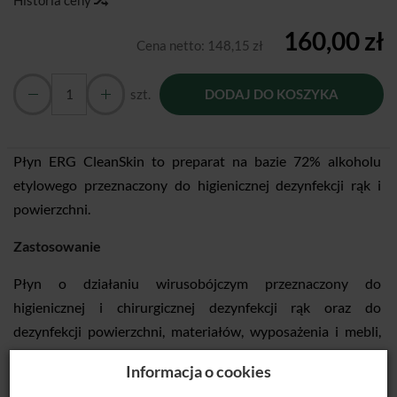
Historia ceny
160,00 zł
Cena netto:
148,15 zł
szt.
DODAJ DO KOSZYKA
​Płyn ERG CleanSkin to preparat na bazie 72% alkoholu
etylowego przeznaczony do higienicznej dezynfekcji rąk i
powierzchni.
Zastosowanie
Płyn o działaniu wirusobójczym przeznaczony do
higienicznej i chirurgicznej dezynfekcji rąk oraz do
dezynfekcji powierzchni, materiałów, wyposażenia i mebli,
które nie są stosowane w bezpośrednim kontakcie z
Informacja o cookies
żywnością ani paszami, a także w obiektach prywatnych,