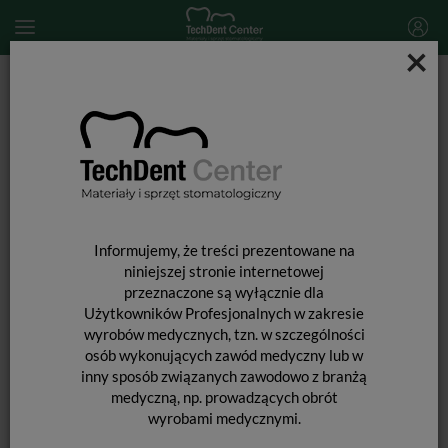
×
Start
DEZYNFEKCJA
Dezynfekcja rąk, mydła, kremy oraz akcesoria
ERG CleanSkin / 5L
Informujemy, że treści prezentowane na
niniejszej stronie internetowej
przeznaczone są wyłącznie dla
Użytkowników Profesjonalnych w zakresie
wyrobów medycznych, tzn. w szczególności
osób wykonujących zawód medyczny lub w
inny sposób związanych zawodowo z branżą
medyczną, np. prowadzących obrót
wyrobami medycznymi.