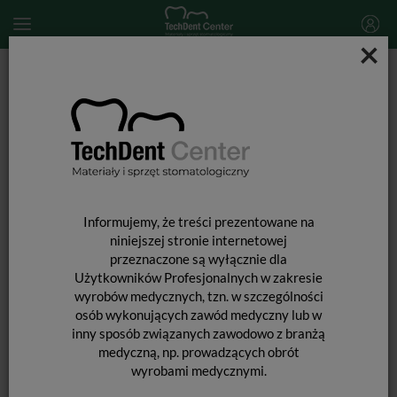
×
Start
MATERIAŁY STOMATOLOGICZNE
WKŁADY KORONOWO-KORZENIOWE i ĆWIEKI
OKOŁOMIAZGOWE
Wkłady koronowo-korzeniowe
EverStick Post / uzup. 5szt.
Informujemy, że treści prezentowane na
niniejszej stronie internetowej
przeznaczone są wyłącznie dla
Użytkowników Profesjonalnych w zakresie
wyrobów medycznych, tzn. w szczególności
osób wykonujących zawód medyczny lub w
inny sposób związanych zawodowo z branżą
medyczną, np. prowadzących obrót
EVERSTICK POST / UZUP. 5SZT.
wyrobami medycznymi.