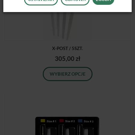
X-POST / 5SZT.
305,00 zł
WYBIERZ OPCJE