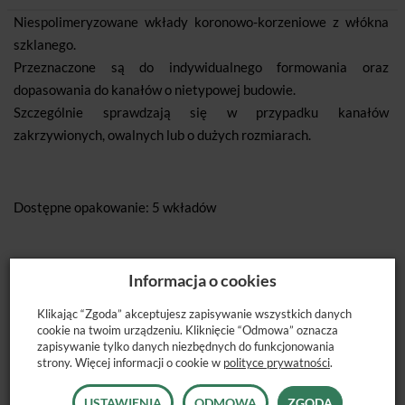
Niespolimeryzowane wkłady koronowo-korzeniowe z włókna
szklanego.
Przeznaczone są do indywidualnego formowania oraz
dopasowania do kanałów o nietypowej budowie.
Szczególnie sprawdzają się w przypadku kanałów
zakrzywionych, owalnych lub o dużych rozmiarach.
Dostępne opakowanie: 5 wkładów
Informacja o cookies
Klikając “Zgoda” akceptujesz zapisywanie wszystkich danych
cookie na twoim urządzeniu. Kliknięcie “Odmowa” oznacza
zapisywanie tylko danych niezbędnych do funkcjonowania
POLECANE PRODUKTY
strony. Więcej informacji o cookie w
polityce prywatności
.
USTAWIENIA
ODMOWA
ZGODA