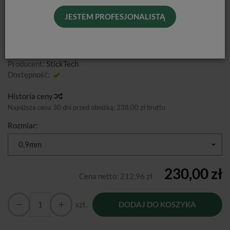
JESTEM PROFESJONALISTĄ
Producent:
StickTech
Dostępność:
Jest
Historia ceny
Najniższa cena 30 dni przed obniżką:
238,00 zł brutto
Rozmiar:
0,9mm
230,00 zł
Cena netto:
212,96 zł
szt.
DODAJ DO KOSZYKA